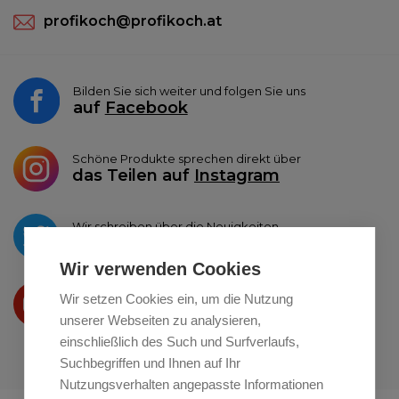
profikoch@profikoch.at
Bilden Sie sich weiter und folgen Sie uns
auf
Facebook
Schöne Produkte sprechen direkt über
das Teilen auf
Instagram
Wir schreiben über die Neuigkeiten
auf
Twitter
Wir verwenden Cookies
Wir präsentieren Ihre produkte
Wir setzen Cookies ein, um die Nutzung
auf
Youtube
unserer Webseiten zu analysieren,
einschließlich des Such und Surfverlaufs,
Suchbegriffen und Ihnen auf Ihr
Nutzungsverhalten angepasste Informationen