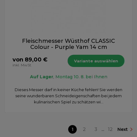
Fleischmesser Wüsthof CLASSIC
Colour - Purple Yam 14 cm
von 89,00 €
Variante auswählen
inkl. MwSt.
Auf Lager
, Montag 10. 8. bei Ihnen
Dieses Messer darf in keiner Küche fehlen! Sie werden
seine wunderbaren Schneideigenschaften bei jedem
kulinarischen Spiel zu schätzen wi...
1
2
3
...
12
Next