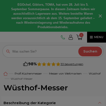
EGOchef, Giblors, TOMA, hat vom 28. Juli bis 5.
September Sommerpause. In diesem Zeitraum liefern wir
ausschließlich Lagerware aus. Weitere bestellte Waren
×
werden voraussichtlich ab dem 15. September geliefert –
nach Wiedereinlagerung und Wiederaufnahme des
Produktionsbetriebs.
0
MENU
Suchen
98%
33 bewertungen
Profi Küchenmesser
Messer von Weltmarken
Wüsthof
Wüsthof-Messer
Wüsthof-Messer
Beschreibung der Kategorie