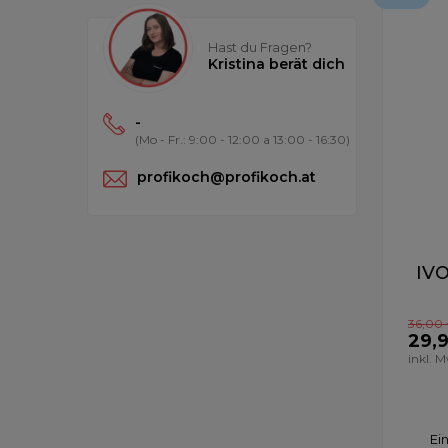
Hast du Fragen?
Kristina berät dich
-
(Mo - Fr.: 9:00 - 12:00 a 13:00 - 16:30)
profikoch@profikoch.at
IVO
36,00
29,
inkl. 
Ei