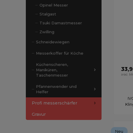
Opinel Messer
Stalgast
Tsuki Damastmesser
Zwilling
Schneidewiegen
Messerkoffer für Köche
Küchenscheren,
33,
Maniküren,
inkl. 
Taschenmesser
Pfannenwender und
Helfer
IV
Profi messerschärfer
Kli
Gravur
Neu