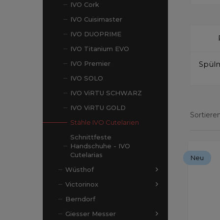
IVO Cork
IVO Cuisimaster
IVO DUOPRIME
IVO Titanium EVO
Spül
IVO Premier
IVO SOLO
IVO ViRTU SCHWARZ
IVO ViRTU GOLD
Sortieren
Stähle IVO Cutelarien
Schnittfeste
Handschuhe - IVO
Zeige Erg
Cutelarias
Neu
Wüsthof
Victorinox
Berndorf
Giesser Messer