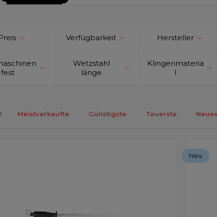
Preis
Verfügbarkeit
Hersteller
maschinen
Wetzstahl
Klingenmateria
fest
länge
l
:
Meistverkaufte
Günstigste
Teuerste
Neues
ebnisse 1-7 von 7.
Neu