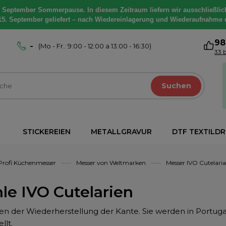
. September Sommerpause. In diesem Zeitraum liefern wir ausschließlic
15. September geliefert – nach Wiedereinlagerung und Wiederaufnahme 
9
-
(Mo - Fr.: 9:00 - 12:00 a 13:00 - 16:30)
33 
Suchen
STICKEREIEN
METALLGRAVUR
DTF TEXTILD
Profi Küchenmesser
Messer von Weltmarken
Messer IVO Cutelaria
hle IVO Cutelarien
nen der Wiederherstellung der Kante. Sie werden in Portuga
llt.