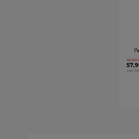
I
63,60 
57,9
inkl. 