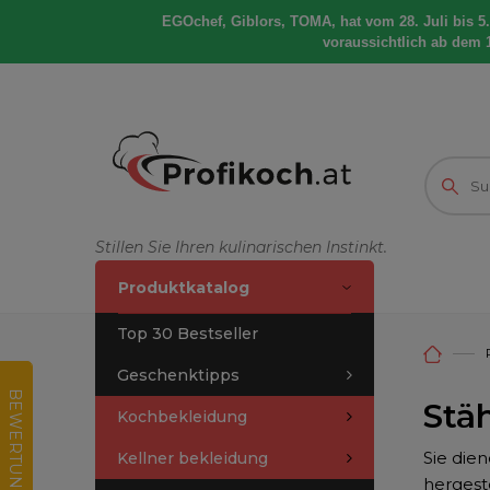
EGOchef, Giblors, TOMA, hat vom 28. Juli bis 5
voraussichtlich ab dem 
Stillen Sie Ihren kulinarischen Instinkt.
Produktkatalog
Top 30 Bestseller
Geschenktipps
B
E
W
E
R
T
U
N
G
D
E
S
E
-
H
O
P
Stä
Kochbekleidung
Sie die
Kellner bekleidung
hergeste