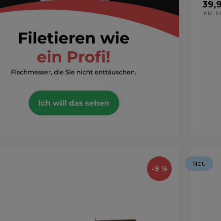
39,
inkl. 
Neu
-9 %