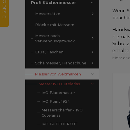
Profi Küchenmesser
Wenn Si
Messersätze
beachte
Blöcke mit Messern
Handwä
Messer nach
niemal
Verwendungszweck
Schutz
erhalte
Etuis, Taschen
Mehr an
Schälmesser, Handschuhe
Messer von Weltmarken
Messer IVO Cutelarias
IVO Blademaster
IVO Point 1954
Messerschärfer - IVO
Cutelarias
IVO BUTCHERCUT