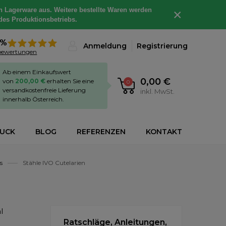
h Lagerware aus. Weitere bestellte Waren werden
×
des Produktionsbetriebs.
8%
Anmeldung
Registrierung
bewertungen
Ab einem Einkaufswert
0,00 €
von
200,00 €
erhalten Sie eine
0
versandkostenfreie Lieferung
inkl. MwSt.
innerhalb Österreich.
RUCK
BLOG
REFERENZEN
KONTAKT
s
Stähle IVO Cutelarien
l
Ratschläge, Anleitungen,