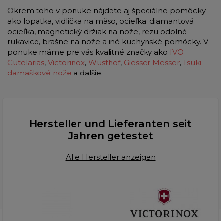
Okrem toho v ponuke nájdete aj špeciálne pomôcky
ako lopatka, vidlička na mäso, ocieľka, diamantová
ocieľka, magnetický držiak na nože, rezu odolné
rukavice, brašne na nože a iné kuchynské pomôcky. V
ponuke máme pre vás kvalitné značky ako
IVO
Cutelarias
,
Victorinox
,
Wüsthof
,
Giesser Messer
,
Tsuki
damaškové nože
a ďalšie.
Hersteller und Lieferanten seit
Jahren getestet
Alle Hersteller anzeigen