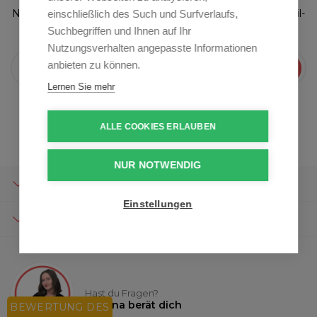
News, Rezepte, Tipps und Ratschläge direkt an Ihre E-Mail-
einschließlich des Such und Surfverlaufs,
Adresse
Suchbegriffen und Ihnen auf Ihr
Nutzungsverhalten angepasste Informationen
anbieten zu können.
Anmelden
Lernen Sie mehr
Mit dem Absenden der E-Mail stimmen Sie der
Verarbeitung personenbezogener Daten zu.
ALLE COOKIES ERLAUBEN
NUR NOTWENDIG
ÜBER DAS UNTERNEHMEN
Einstellungen
ÜBER DAS EINKAUFEN
Hast du Fragen?
Kristina berät dich
BEWERTUNG DES