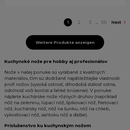
1
2
3
...
50
Next
Weitere Produkte anzeigen
Kuchynské nože pre hobby aj profesionálov
Nože v našej ponuke sú vyrábané z kvalitných
materiálov, čím sú dodržané najdôležitejšie vlastnosti
profi nožov (vysoká ostrosť, dlhodobá stálosť ostria,
odolnosť voči korózii a ľahké brúsenie). V ponuke
nájdete kuchárske nože rôznych druhov (napríklad
nôž na zeleninu, lúpací nôž, špikovací nôž, filetovací
nôž, kuchársky nôž, nôž na šunku, nôž na chlieb,
vykosťovací nôž, santoku nôž a ďalšie).
Príslušenstvo ku kuchynským nožom