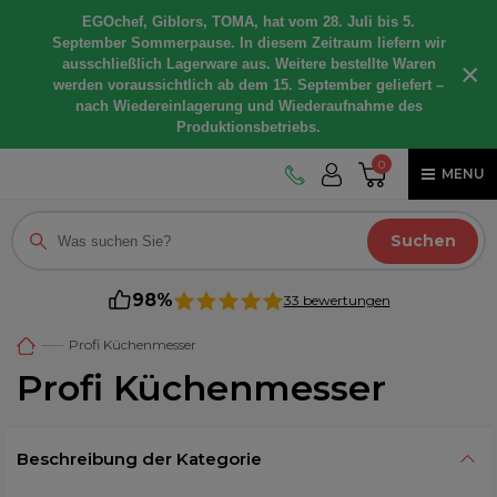
EGOchef, Giblors, TOMA, hat vom 28. Juli bis 5.
September Sommerpause. In diesem Zeitraum liefern wir
ausschließlich Lagerware aus. Weitere bestellte Waren
×
werden voraussichtlich ab dem 15. September geliefert –
nach Wiedereinlagerung und Wiederaufnahme des
Produktionsbetriebs.
0
MENU
Suchen
98%
33 bewertungen
Profi Küchenmesser
Profi Küchenmesser
Beschreibung der Kategorie