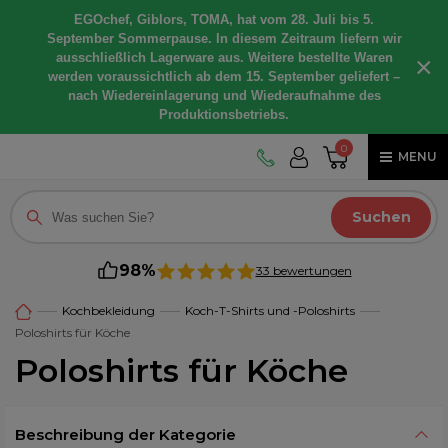
EGOchef, Giblors, TOMA, hat vom 28. Juli bis 5.
September Sommerpause. In diesem Zeitraum liefern wir
ausschließlich Lagerware aus. Weitere bestellte Waren
×
werden voraussichtlich ab dem 15. September geliefert –
nach Wiedereinlagerung und Wiederaufnahme des
Produktionsbetriebs.
0
MENU
Suchen
98%
33 bewertungen
Kochbekleidung
Koch-T-Shirts und -Poloshirts
Poloshirts für Köche
Poloshirts für Köche
Beschreibung der Kategorie