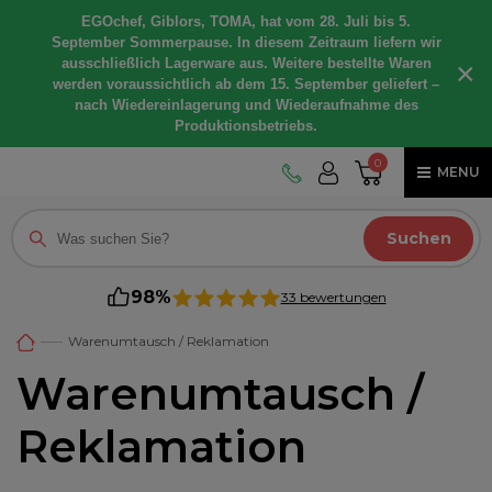
EGOchef, Giblors, TOMA, hat vom 28. Juli bis 5.
September Sommerpause. In diesem Zeitraum liefern wir
ausschließlich Lagerware aus. Weitere bestellte Waren
×
werden voraussichtlich ab dem 15. September geliefert –
nach Wiedereinlagerung und Wiederaufnahme des
Produktionsbetriebs.
0
MENU
Suchen
98%
33 bewertungen
Warenumtausch / Reklamation
Warenumtausch /
Reklamation