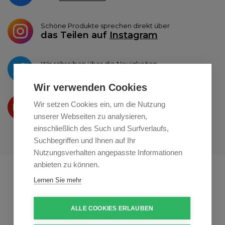
Schöne Produkte sprechen direkt über
das Teilen auf
Instagram
Wir schreiben über die Neuigkeiten
auf
Twitter
Wir verwenden Cookies
Wir präsentieren Ihre produkte
Wir setzen Cookies ein, um die Nutzung
auf
Youtube
unserer Webseiten zu analysieren,
einschließlich des Such und Surfverlaufs,
Suchbegriffen und Ihnen auf Ihr
Nutzungsverhalten angepasste Informationen
anbieten zu können.
Profikuchar.sk
Profikuchař.cz
Lernen Sie mehr
Profiszakacs.hu
ALLE COOKIES ERLAUBEN