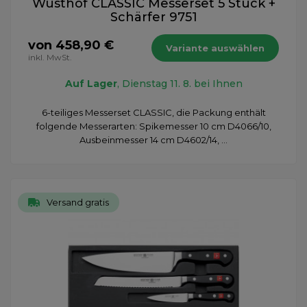
Wüsthof CLASSIC Messerset 5 Stück +
Schärfer 9751
von 458,90 €
Variante auswählen
inkl. MwSt.
Auf Lager
, Dienstag 11. 8. bei Ihnen
6-teiliges Messerset CLASSIC, die Packung enthält
folgende Messerarten: Spikemesser 10 cm D4066/10,
Ausbeinmesser 14 cm D4602/14, ...
Versand gratis