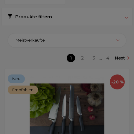
Produkte filtern
Meistverkaufte
1
2
3
...
4
Next
Neu
-20 %
Empfohlen