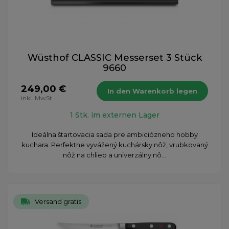
Wüsthof CLASSIC Messerset 3 Stück
9660
249,00 €
In den Warenkorb legen
inkl. MwSt.
1 Stk. im externen Lager
Ideálna štartovacia sada pre ambiciózneho hobby
kuchara. Perfektne vyvážený kuchársky nôž, vrubkovaný
nôž na chlieb a univerzálny nô...
Versand gratis