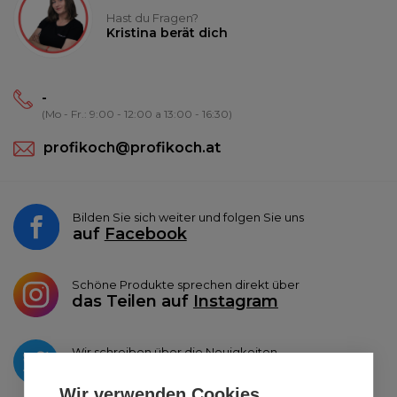
Hast du Fragen?
Kristina berät dich
-
(Mo - Fr.: 9:00 - 12:00 a 13:00 - 16:30)
profikoch@profikoch.at
Bilden Sie sich weiter und folgen Sie uns
auf
Facebook
Schöne Produkte sprechen direkt über
das Teilen auf
Instagram
Wir schreiben über die Neuigkeiten
auf
Twitter
Wir verwenden Cookies