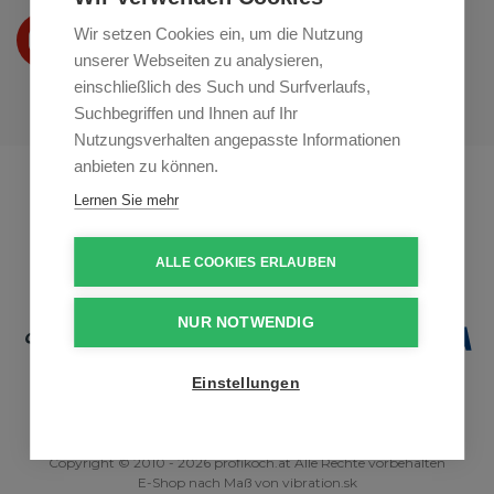
Wir präsentieren Ihre produkte
Wir setzen Cookies ein, um die Nutzung
auf
Youtube
unserer Webseiten zu analysieren,
einschließlich des Such und Surfverlaufs,
Suchbegriffen und Ihnen auf Ihr
Nutzungsverhalten angepasste Informationen
anbieten zu können.
Profikuchar.sk
Profikuchař.cz
Lernen Sie mehr
Profiszakacs.hu
ALLE COOKIES ERLAUBEN
NUR NOTWENDIG
Einstellungen
Copyright © 2010 - 2026 profikoch.at Alle Rechte vorbehalten
E-Shop nach Maß
von
vibration.sk