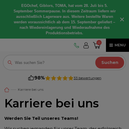
EGOchef, Giblors, TOMA, hat vom 28. Juli bis 5.
September Sommerpause. In diesem Zeitraum liefern wir
ausschließlich Lagerware aus. Weitere bestellte Waren
×
werden voraussichtlich ab dem 15. September geliefert –
nach Wiedereinlagerung und Wiederaufnahme des
Produktionsbetriebs.
0
MENU
Suchen
98%
33 bewertungen
Karriere bei uns
Karriere bei uns
Werden Sie Teil unseres Teams!
Wir suchen jemanden für unser Team, der erfolgreich