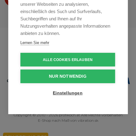
auf
Youtube
unserer Webseiten zu analysieren,
einschließlich des Such und Surfverlaufs,
Suchbegriffen und Ihnen auf Ihr
Nutzungsverhalten angepasste Informationen
anbieten zu können.
Profikuchar.sk
Profikuchař.cz
Lernen Sie mehr
Profiszakacs.hu
ALLE COOKIES ERLAUBEN
NUR NOTWENDIG
Einstellungen
Copyright © 2010 - 2026 profikoch.at Alle Rechte vorbehalten
E-Shop nach Maß
von
vibration.sk