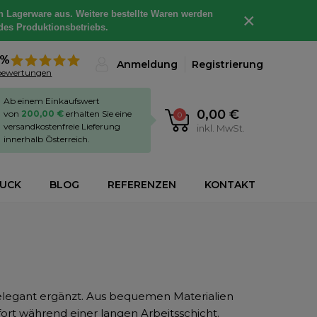
h Lagerware aus. Weitere bestellte Waren werden
×
des Produktionsbetriebs.
8%
Anmeldung
Registrierung
bewertungen
Ab einem Einkaufswert
0,00 €
von
200,00 €
erhalten Sie eine
0
versandkostenfreie Lieferung
inkl. MwSt.
innerhalb Österreich.
RUCK
BLOG
REFERENZEN
KONTAKT
 elegant ergänzt. Aus bequemen Materialien
fort während einer langen Arbeitsschicht.