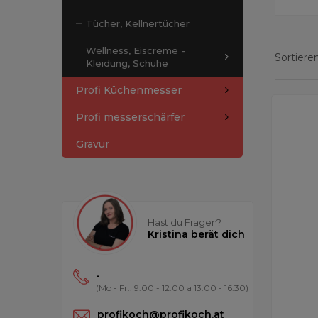
Tücher, Kellnertücher
Wellness, Eiscreme -
Sortieren
Kleidung, Schuhe
Profi Küchenmesser
Zeige Erg
Profi messerschärfer
Gravur
Hast du Fragen?
Kristina berät dich
-
(Mo - Fr.: 9:00 - 12:00 a 13:00 - 16:30)
profikoch@profikoch.at