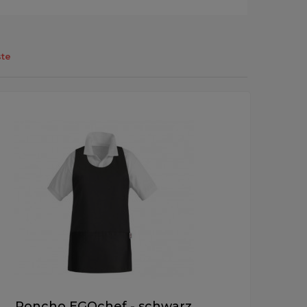
te
Poncho EGOchef - schwarz