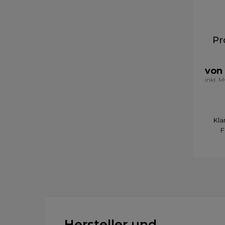
Pr
von
inkl. 
Kla
F
Hersteller und