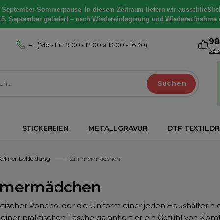
. September Sommerpause. In diesem Zeitraum liefern wir ausschließlic
15. September geliefert – nach Wiedereinlagerung und Wiederaufnahme 
9
-
(Mo - Fr.: 9:00 - 12:00 a 13:00 - 16:30)
33 
Suchen
STICKEREIEN
METALLGRAVUR
DTF TEXTILD
Kellner bekleidung
Zimmermädchen
mmermädchen
ktischer Poncho, der die Uniform einer jeden Haushälterin
 einer praktischen Tasche garantiert er ein Gefühl von Kom