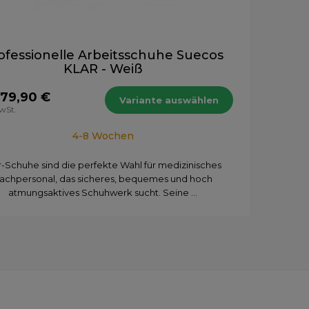
ofessionelle Arbeitsschuhe Suecos
KLAR - Weiß
 79,90 €
Variante auswählen
MwSt.
4-8 Wochen
r-Schuhe sind die perfekte Wahl für medizinisches
achpersonal, das sicheres, bequemes und hoch
atmungsaktives Schuhwerk sucht. Seine ...