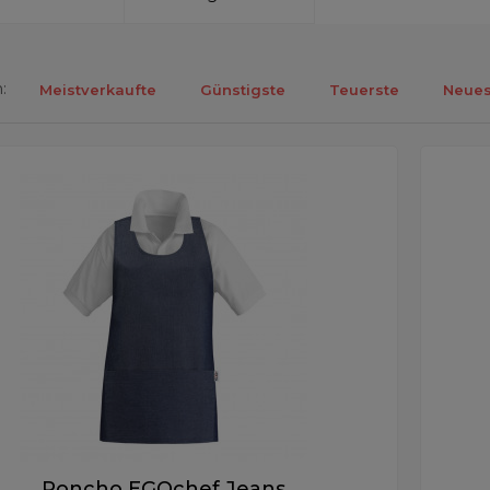
:
Meistverkaufte
Günstigste
Teuerste
Neues
ebnisse 1-3 von 3.
Poncho EGOchef Jeans