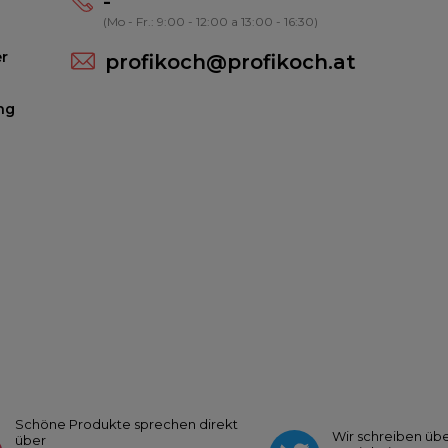
-
(Mo - Fr.: 9:00 - 12:00 a 13:00 - 16:30)
r
profikoch@profikoch.at
ng
Schöne Produkte sprechen direkt
Wir schreiben übe
über