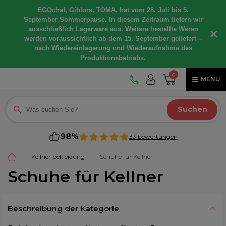
EGOchef, Giblors, TOMA, hat vom 28. Juli bis 5.
September Sommerpause. In diesem Zeitraum liefern wir
ausschließlich Lagerware aus. Weitere bestellte Waren
×
werden voraussichtlich ab dem 15. September geliefert –
nach Wiedereinlagerung und Wiederaufnahme des
Produktionsbetriebs.
0
MENU
Suchen
98%
33 bewertungen
Kellner bekleidung
Schuhe für Kellner
Schuhe für Kellner
Beschreibung der Kategorie