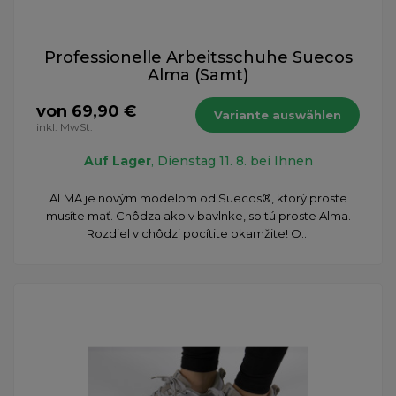
Professionelle Arbeitsschuhe Suecos
Alma (Samt)
von 69,90 €
Variante auswählen
inkl. MwSt.
Auf Lager
, Dienstag 11. 8. bei Ihnen
ALMA je novým modelom od Suecos®, ktorý proste
musíte mať. Chôdza ako v bavlnke, so tú proste Alma.
Rozdiel v chôdzi pocítite okamžite! O...