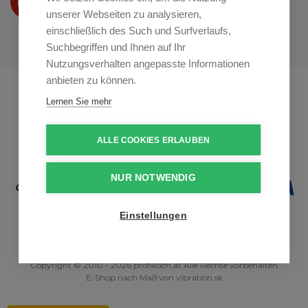
auf
Youtube
unserer Webseiten zu analysieren,
einschließlich des Such und Surfverlaufs,
Suchbegriffen und Ihnen auf Ihr
Nutzungsverhalten angepasste Informationen
anbieten zu können.
Profikuchar.sk
Profikuchař.cz
Lernen Sie mehr
Profiszakacs.hu
ALLE COOKIES ERLAUBEN
NUR NOTWENDIG
Einstellungen
Copyright © 2010 - 2026 profikoch.at Alle Rechte vorbehalten
E-Shop nach Maß
von
vibration.sk