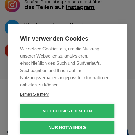
Schöne Produkte sprechen direkt über
das Teilen auf
Instagram
Wir schreiben über die Neuigkeiten
auf
Twitter
Wir verwenden Cookies
Wir präsentieren Ihre produkte
Wir setzen Cookies ein, um die Nutzung
auf
Youtube
unserer Webseiten zu analysieren,
einschließlich des Such und Surfverlaufs,
Suchbegriffen und Ihnen auf Ihr
Nutzungsverhalten angepasste Informationen
anbieten zu können.
Profikuchar.sk
Profikuchař.cz
Lernen Sie mehr
Profiszakacs.hu
ALLE COOKIES ERLAUBEN
NUR NOTWENDIG