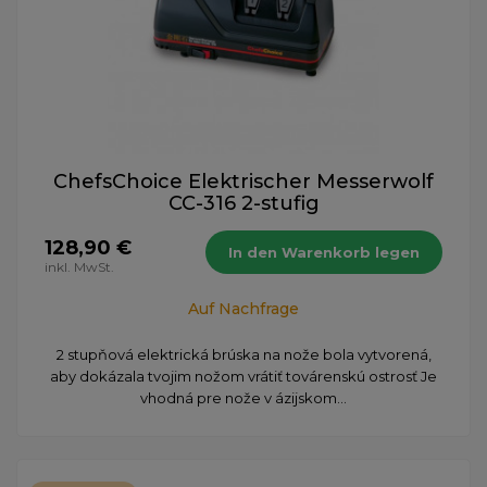
ChefsChoice Elektrischer Messerwolf
CC-316 2-stufig
128,90 €
In den Warenkorb legen
inkl. MwSt.
Auf Nachfrage
​2 stupňová elektrická brúska na nože bola vytvorená,
aby dokázala tvojim nožom vrátiť továrenskú ostrosť Je
vhodná pre nože v ázijskom...