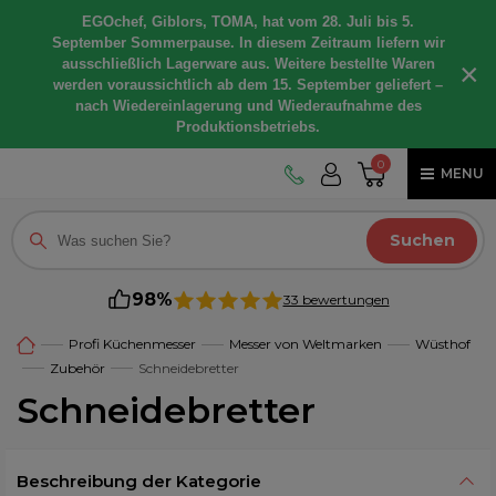
EGOchef, Giblors, TOMA, hat vom 28. Juli bis 5.
September Sommerpause. In diesem Zeitraum liefern wir
ausschließlich Lagerware aus. Weitere bestellte Waren
×
werden voraussichtlich ab dem 15. September geliefert –
nach Wiedereinlagerung und Wiederaufnahme des
Produktionsbetriebs.
0
MENU
Suchen
98%
33 bewertungen
Profi Küchenmesser
Messer von Weltmarken
Wüsthof
Zubehör
Schneidebretter
Schneidebretter
Beschreibung der Kategorie