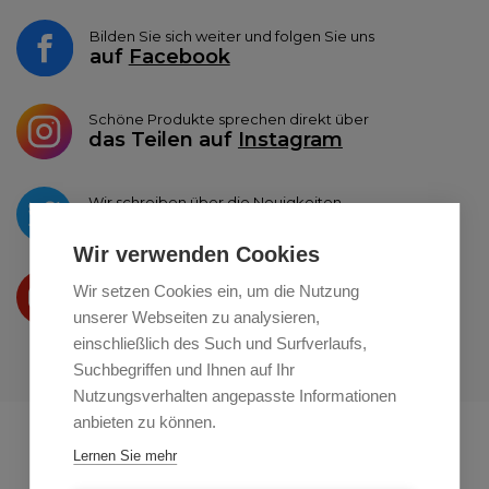
Bilden Sie sich weiter und folgen Sie uns
auf
Facebook
Schöne Produkte sprechen direkt über
das Teilen auf
Instagram
Wir schreiben über die Neuigkeiten
auf
Twitter
Wir verwenden Cookies
Wir präsentieren Ihre produkte
Wir setzen Cookies ein, um die Nutzung
auf
Youtube
unserer Webseiten zu analysieren,
einschließlich des Such und Surfverlaufs,
Suchbegriffen und Ihnen auf Ihr
Nutzungsverhalten angepasste Informationen
anbieten zu können.
Profikuchar.sk
Profikuchař.cz
Lernen Sie mehr
Profiszakacs.hu