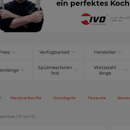
ein perfektes Koch
Preis
Verfügbarkeit
Hersteller
Spülmaschinen
Wetzstahl
genlänge
fest
länge
:
Meistverkaufte
Günstigste
Teuerste
Neues
ebnisse 1-17 von 75.