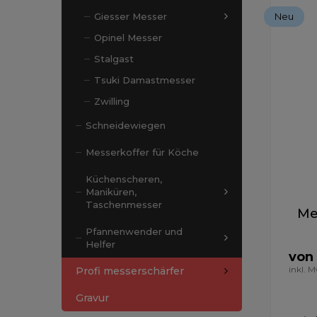
Neu
Giesser Messer
Opinel Messer
Stalgast
Tsuki Damastmesser
Zwilling
Schneidewiegen
Messerkoffer für Köche
Küchenscheren,
Maniküren,
Taschenmesser
Me
Pfannenwender und
Helfer
von
inkl. 
Profi messerschärfer
Gravur