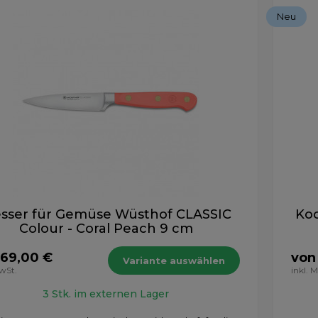
Neu
sser für Gemüse Wüsthof CLASSIC
Koc
Colour - Coral Peach 9 cm
 69,00 €
von
Variante auswählen
MwSt.
inkl. 
3 Stk. im externen Lager