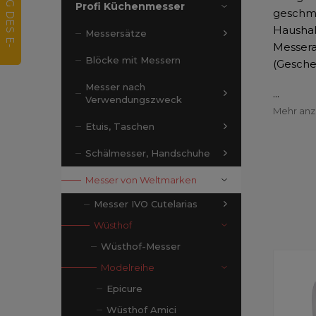
Profi Küchenmesser
geschmi
Haushal
Messersätze
Messera
Blöcke mit Messern
(Gesche
Messer nach
...
Verwendungszweck
Mehr an
Etuis, Taschen
Schälmesser, Handschuhe
Messer von Weltmarken
Messer IVO Cutelarias
Wüsthof
Wüsthof-Messer
Modelreihe
Epicure
Wüsthof Amici