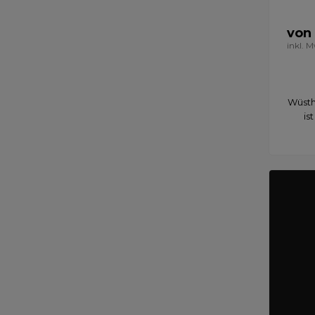
von
inkl. 
Wüsth
is