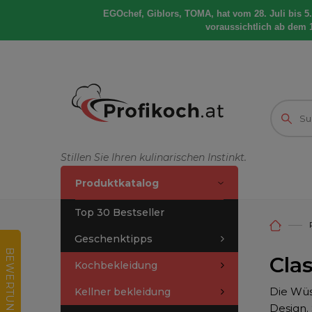
EGOchef, Giblors, TOMA, hat vom 28. Juli bis 5
voraussichtlich ab dem 
Stillen Sie Ihren kulinarischen Instinkt.
Produktkatalog
Top 30 Bestseller
Geschenktipps
B
E
W
E
R
T
U
N
G
D
E
S
E
-
H
O
P
Cla
Kochbekleidung
Die Wüs
Kellner bekleidung
Design.