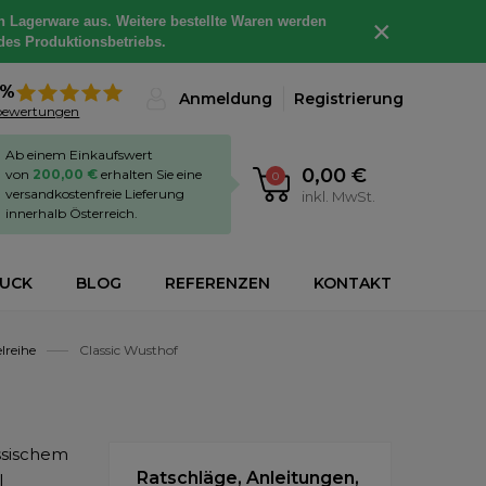
h Lagerware aus. Weitere bestellte Waren werden
×
des Produktionsbetriebs.
8%
Anmeldung
Registrierung
bewertungen
Ab einem Einkaufswert
0,00 €
von
200,00 €
erhalten Sie eine
0
versandkostenfreie Lieferung
inkl. MwSt.
innerhalb Österreich.
RUCK
BLOG
REFERENZEN
KONTAKT
lreihe
Classic Wusthof
assischem
Ratschläge, Anleitungen,
l