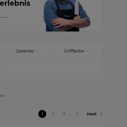
erlebnis
Garantie
Grifffarbe
te
1
2
3
...
5
Next