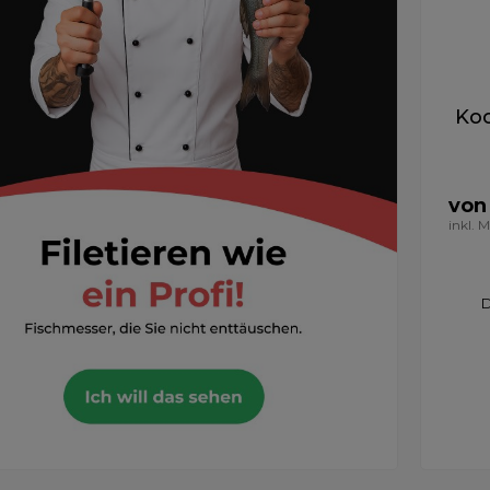
Koc
von
inkl. 
D