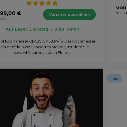
von
 99,00 €
inkl. 
Variante auswählen
MwSt.
Auf Lager
, Dienstag 11. 8. bei Ihnen
D
of Kochmesser CLASSIC 4582-7/16. Das Kochmesser
t ein perfekt ausbalanciertes Messer, mit dem Sie
sowohl Kräuter als auch Fleisc...
Neu