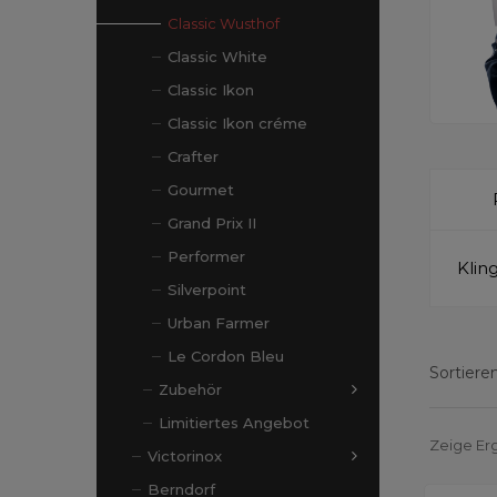
Classic Wusthof
Classic White
Classic Ikon
Classic Ikon créme
Crafter
Gourmet
Grand Prix II
Performer
Klin
Silverpoint
Urban Farmer
Le Cordon Bleu
Sortieren
Zubehör
Limitiertes Angebot
Zeige Erg
Victorinox
Berndorf