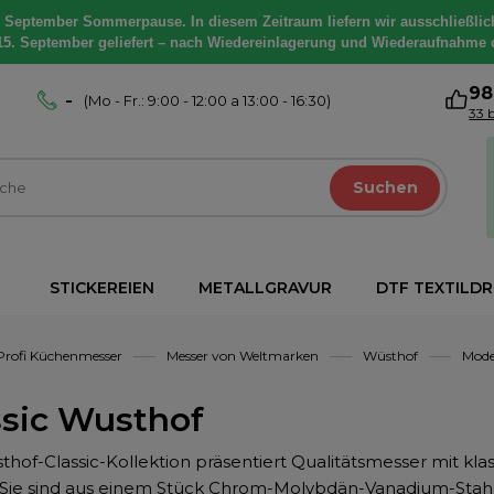
. September Sommerpause. In diesem Zeitraum liefern wir ausschließlic
15. September geliefert – nach Wiedereinlagerung und Wiederaufnahme 
9
-
(Mo - Fr.: 9:00 - 12:00 a 13:00 - 16:30)
33 
Suchen
STICKEREIEN
METALLGRAVUR
DTF TEXTILD
Profi Küchenmesser
Messer von Weltmarken
Wüsthof
Mode
ssic Wusthof
thof-Classic-Kollektion präsentiert Qualitätsmesser mit kl
 Sie sind aus einem Stück Chrom-Molybdän-Vanadium-Stah