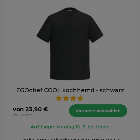
EGOchef COOL kochhemd - schwarz
von 23,90 €
Variante auswählen
inkl. MwSt.
Auf Lager
, Montag 10. 8. bei Ihnen
Das beliebte Chefkochhemd mit Netzrücken. Ein