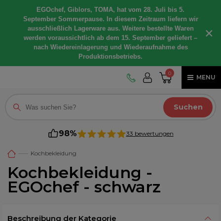
EGOchef, Giblors, TOMA, hat vom 28. Juli bis 5.
September Sommerpause. In diesem Zeitraum liefern wir
ausschließlich Lagerware aus. Weitere bestellte Waren
×
werden voraussichtlich ab dem 15. September geliefert –
nach Wiedereinlagerung und Wiederaufnahme des
Produktionsbetriebs.
0
MENU
Suchen
98%
33 bewertungen
Kochbekleidung
Kochbekleidung -
EGOchef - schwarz
Beschreibung der Kategorie