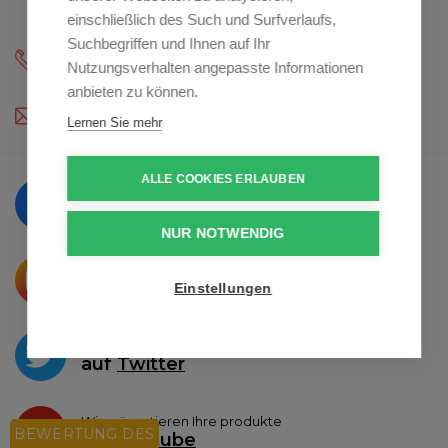
einschließlich des Such und Surfverlaufs,
Suchbegriffen und Ihnen auf Ihr
-
Nutzungsverhalten angepasste Informationen
(Mo - Fr.: 9:00 - 12:00 a 13:00 - 16:30)
anbieten zu können.
profikoch@profikoch.at
Lernen Sie mehr
ALLE COOKIES ERLAUBEN
Bilden Sie sich weiter und folgen Sie uns
auf
Facebook
NUR NOTWENDIG
Schöne Produkte sprechen direkt über
das Teilen auf
Instagram
Einstellungen
Wir schreiben über die Neuigkeiten
auf
Twitter
Wir präsentieren Ihre produkte
BEWERTUNG DES
auf
Youtube