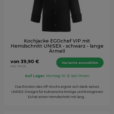
Kochjacke EGOchef VIP mit
Hemdschnitt UNISEX - schwarz - lange
Ärmell
von 39,90 €
Variante auswählen
inkl. MwSt.
Auf Lager
, Montag 10. 8. bei Ihnen
Das Rondon des VIP-Kochs eignet sich dank seines
UNISEX-Designs für kulinarische Könige und Königinnen
Es hat einen Hemdschnitt mit lang...