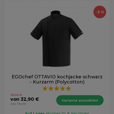
-3 %
EGOchef OTTAVIO kochjacke schwarz
- Kurzarm (Polycotton)
33,90 €
von 32,90 €
Variante auswählen
inkl. MwSt.
Auf Lager
, Montag 10. 8. bei Ihnen