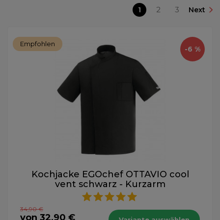
1
2
3
Next
Empfohlen
-6 %
Kochjacke EGOchef OTTAVIO cool
vent schwarz - Kurzarm
34,90 €
von 32,90 €
Variante auswählen