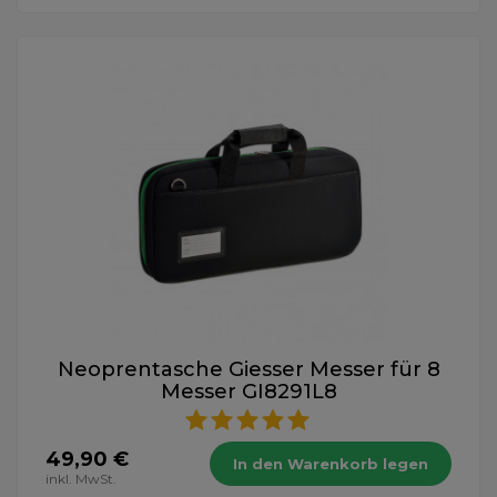
Neoprentasche Giesser Messer für 8
Messer GI8291L8
49,90 €
In den Warenkorb legen
inkl. MwSt.