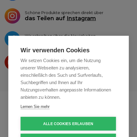
Schöne Produkte sprechen direkt über
das Teilen auf
Instagram
Wir schreiben über die Neuigkeiten
auf
Twitter
Wir verwenden Cookies
Wir präsentieren Ihre produkte
Wir setzen Cookies ein, um die Nutzung
auf
Youtube
unserer Webseiten zu analysieren,
einschließlich des Such und Surfverlaufs,
Suchbegriffen und Ihnen auf Ihr
Nutzungsverhalten angepasste Informationen
anbieten zu können.
Profikuchar.sk
Profikuchař.cz
Lernen Sie mehr
Profiszakacs.hu
ALLE COOKIES ERLAUBEN