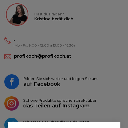
Hast du Fragen?
Kristina berät dich
-
(Mo - Fr.: 9:00 - 12:00 a 13:00 - 16:30)
profikoch@profikoch.at
Bilden Sie sich weiter und folgen Sie uns
auf
Facebook
Schöne Produkte sprechen direkt über
das Teilen auf
Instagram
Wir schreiben über die Neuigkeiten
auf
Twitter