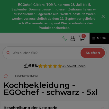
EGOchef, Giblors, TOMA, hat vom 28. Juli bis 5.
September Sommerpause. In diesem Zeitraum liefern wir
ausschließlich Lagerware aus. Weitere bestellte Waren
×
werden voraussichtlich ab dem 15. September geliefert –
nach Wiedereinlagerung und Wiederaufnahme des
Produktionsbetriebs.
0
MENU
Suchen
98%
33 bewertungen
Kochbekleidung
Kochbekleidung -
EGOchef - schwarz - 5xl
Beschreibung der Kategorie