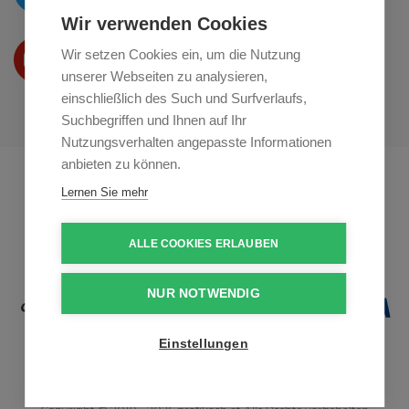
Wir verwenden Cookies
Wir präsentieren Ihre produkte
Wir setzen Cookies ein, um die Nutzung
auf
Youtube
unserer Webseiten zu analysieren,
einschließlich des Such und Surfverlaufs,
Suchbegriffen und Ihnen auf Ihr
Nutzungsverhalten angepasste Informationen
anbieten zu können.
Profikuchar.sk
Profikuchař.cz
Lernen Sie mehr
Profiszakacs.hu
ALLE COOKIES ERLAUBEN
NUR NOTWENDIG
Einstellungen