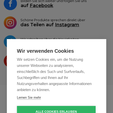
Bilden Sie sich weiter und folgen Sie uns
auf
Facebook
Schöne Produkte sprechen direkt über
das Teilen auf
Instagram
Wir schreiben über die Neuigkeiten
auf
Twitter
Wir verwenden Cookies
Wir präsentieren Ihre produkte
Wir setzen Cookies ein, um die Nutzung
auf
Youtube
unserer Webseiten zu analysieren,
einschließlich des Such und Surfverlaufs,
Suchbegriffen und Ihnen auf Ihr
Nutzungsverhalten angepasste Informationen
anbieten zu können.
Profikuchar.sk
Profikuchař.cz
Lernen Sie mehr
Profiszakacs.hu
ALLE COOKIES ERLAUBEN