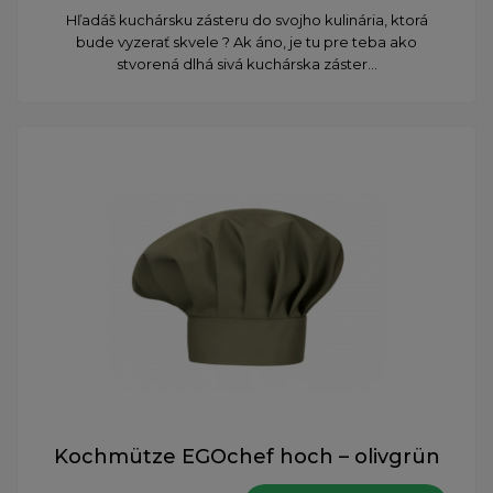
​Hľadáš kuchársku zásteru do svojho kulinária, ktorá
bude vyzerať skvele ? Ak áno, je tu pre teba ako
stvorená dlhá sivá kuchárska záster...
Kochmütze EGOchef hoch – olivgrün