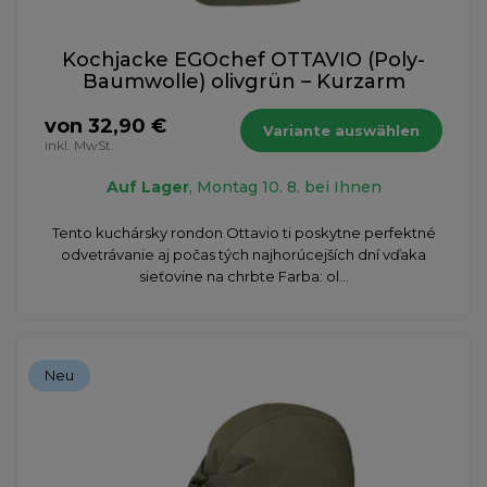
Kochjacke EGOchef OTTAVIO (Poly-
Baumwolle) olivgrün – Kurzarm
von 32,90 €
Variante auswählen
inkl. MwSt.
Auf Lager
, Montag 10. 8. bei Ihnen
​Tento kuchársky rondon Ottavio ti poskytne perfektné
odvetrávanie aj počas tých najhorúcejších dní vďaka
sieťovine na chrbte Farba: ol...
Neu