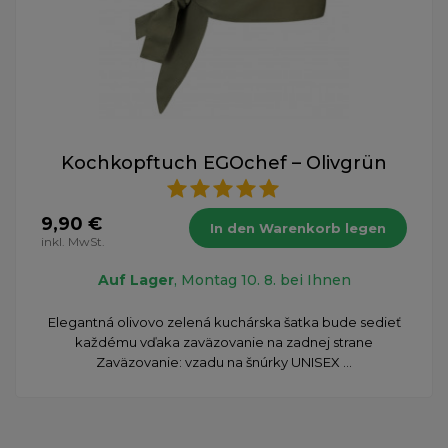
Kochkopftuch EGOchef – Olivgrün
9,90 €
In den Warenkorb legen
inkl. MwSt.
Auf Lager
, Montag 10. 8. bei Ihnen
​Elegantná olivovo zelená kuchárska šatka bude sedieť
každému vďaka zaväzovanie na zadnej strane
Zaväzovanie: vzadu na šnúrky UNISEX ...