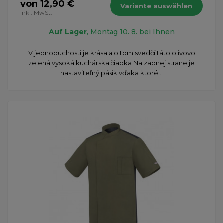
von 12,90 €
Variante auswählen
inkl. MwSt.
Auf Lager
, Montag 10. 8. bei Ihnen
​V jednoduchosti je krása a o tom svedčí táto olivovo
zelená vysoká kuchárska čiapka Na zadnej strane je
nastaviteľný pásik vďaka ktoré...