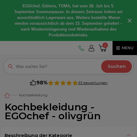
EGOchef, Giblors, TOMA, hat vom 28. Juli bis 5.
September Sommerpause. In diesem Zeitraum liefern wir
ausschließlich Lagerware aus. Weitere bestellte Waren
×
werden voraussichtlich ab dem 15. September geliefert –
nach Wiedereinlagerung und Wiederaufnahme des
Produktionsbetriebs.
0
MENU
Suchen
98%
33 bewertungen
Kochbekleidung
Kochbekleidung -
EGOchef - olivgrün
Beschreibung der Kategorie