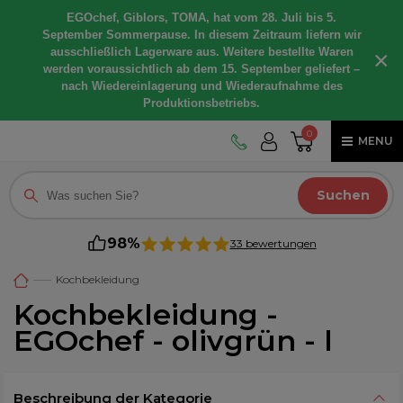
EGOchef, Giblors, TOMA, hat vom 28. Juli bis 5.
September Sommerpause. In diesem Zeitraum liefern wir
ausschließlich Lagerware aus. Weitere bestellte Waren
×
werden voraussichtlich ab dem 15. September geliefert –
nach Wiedereinlagerung und Wiederaufnahme des
Produktionsbetriebs.
0
MENU
Suchen
98%
33 bewertungen
Kochbekleidung
Kochbekleidung -
EGOchef - olivgrün - l
Beschreibung der Kategorie