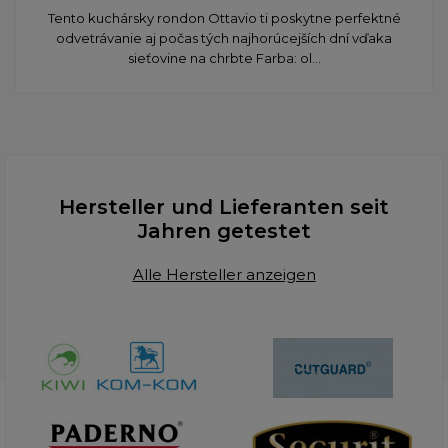
​Tento kuchársky rondon Ottavio ti poskytne perfektné
odvetrávanie aj počas tých najhorúcejších dní vďaka
sieťovine na chrbte Farba: ol...
Hersteller und Lieferanten seit
Jahren getestet
Alle Hersteller anzeigen