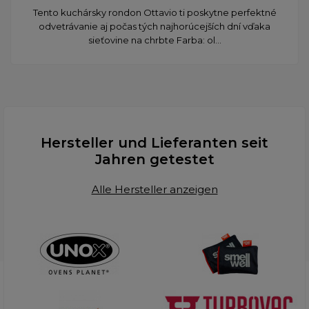
​Tento kuchársky rondon Ottavio ti poskytne perfektné
odvetrávanie aj počas tých najhorúcejších dní vďaka
sieťovine na chrbte Farba: ol...
Hersteller und Lieferanten seit
Jahren getestet
Alle Hersteller anzeigen