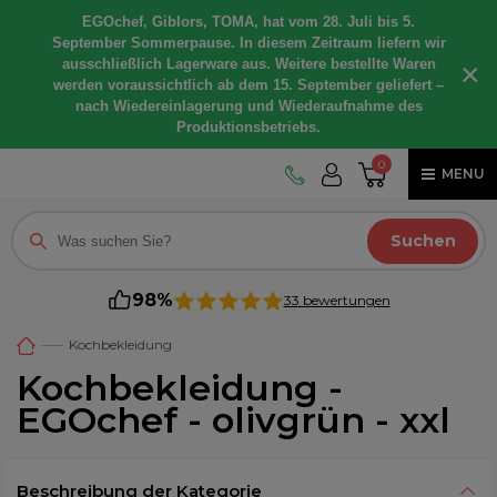
EGOchef, Giblors, TOMA, hat vom 28. Juli bis 5.
September Sommerpause. In diesem Zeitraum liefern wir
ausschließlich Lagerware aus. Weitere bestellte Waren
×
werden voraussichtlich ab dem 15. September geliefert –
nach Wiedereinlagerung und Wiederaufnahme des
Produktionsbetriebs.
0
MENU
Suchen
98%
33 bewertungen
Kochbekleidung
Kochbekleidung -
EGOchef - olivgrün - xxl
Beschreibung der Kategorie