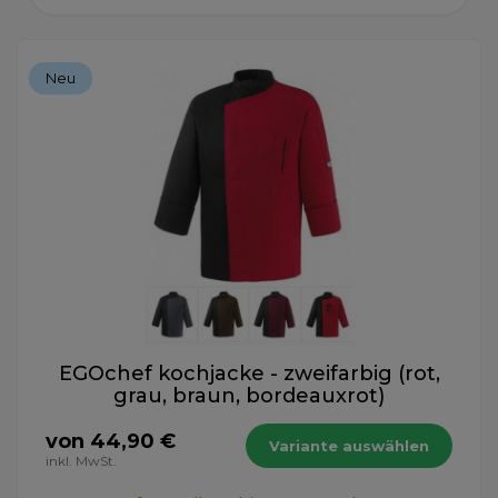
Neu
EGOchef kochjacke - zweifarbig (rot,
grau, braun, bordeauxrot)
von 44,90 €
Variante auswählen
inkl. MwSt.