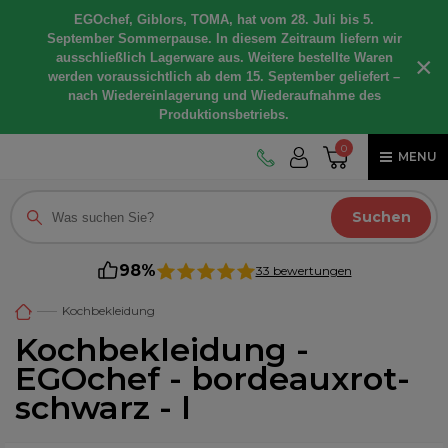
EGOchef, Giblors, TOMA, hat vom 28. Juli bis 5.
September Sommerpause. In diesem Zeitraum liefern wir
ausschließlich Lagerware aus. Weitere bestellte Waren
×
werden voraussichtlich ab dem 15. September geliefert –
nach Wiedereinlagerung und Wiederaufnahme des
Produktionsbetriebs.
0
MENU
Suchen
98%
33 bewertungen
Kochbekleidung
Kochbekleidung -
EGOchef - bordeauxrot-
schwarz - l