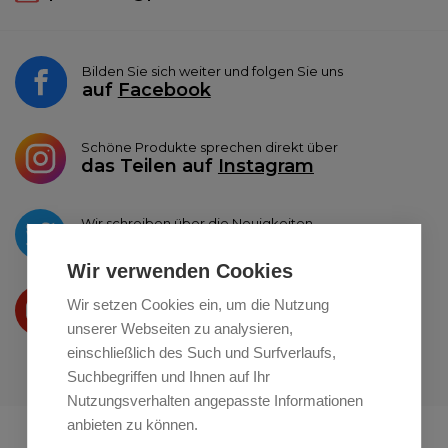
Bilden Sie sich weiter und folgen Sie uns
auf
Facebook
Schöne Produkte sprechen direkt über
das Teilen auf
Instagram
Wir schreiben über die Neuigkeiten
auf
Twitter
Wir verwenden Cookies
Wir präsentieren Ihre produkte
Wir setzen Cookies ein, um die Nutzung
auf
Youtube
unserer Webseiten zu analysieren,
einschließlich des Such und Surfverlaufs,
Suchbegriffen und Ihnen auf Ihr
Nutzungsverhalten angepasste Informationen
anbieten zu können.
Profikuchar.sk
Profikuchař.cz