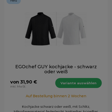
Neu
EGOchef GUY kochjacke - schwarz
oder weiß
von 31,90 €
Variante auswählen
inkl. MwSt.
Auf Bestellung binnen 2 Wochen
Kochjacke schwarz oder weiß, mit Schlitz,
Mikrofasermaterial, federleicht, knitterfrei, bügelfrei,