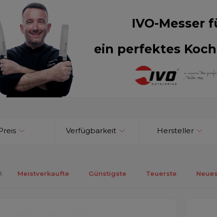
IVO-Messer f
ein perfektes Koch
Preis
Verfügbarkeit
Hersteller
:
Meistverkaufte
Günstigste
Teuerste
Neues
ebnisse 1-15 von 15.