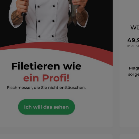
Wü
49,
inkl. 
Magn
sorge