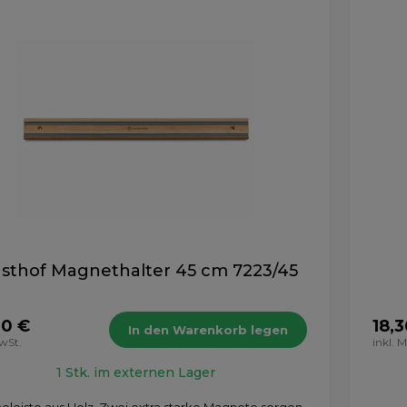
sthof Magnethalter 45 cm 7223/45
90 €
18,3
In den Warenkorb legen
MwSt.
inkl. 
1 Stk. im externen Lager
leiste aus Holz. Zwei extra starke Magnete sorgen