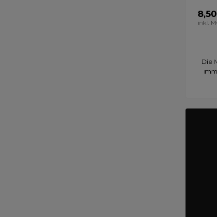
8,50
inkl. 
Die 
imme