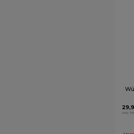
Wü
29,
inkl. 
Magne