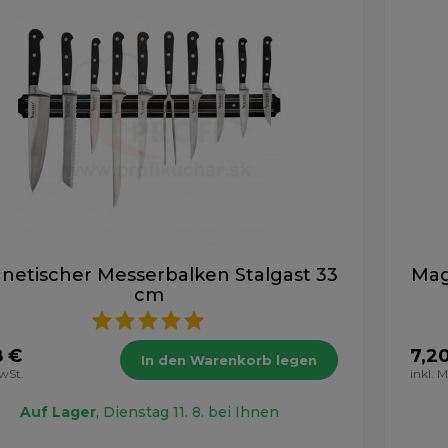
netischer Messerbalken Stalgast 33
Mag
cm
8 €
7,2
In den Warenkorb legen
MwSt.
inkl. 
Auf Lager
, Dienstag 11. 8. bei Ihnen