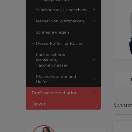
Schälmesser, Handschuhe
Messer von Weltmarken
Schneidewiegen
Messerkoffer für Köche
Küchenscheren,
Maniküren,
Taschenmesser
Pfannenwender und
Helfer
Profi messerschärfer
Gravur
Sortieren
Zeige Erg