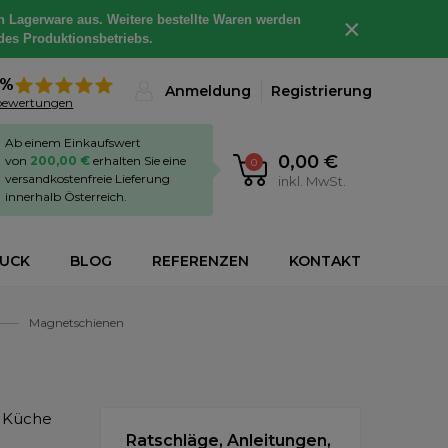
h Lagerware aus. Weitere bestellte Waren werden
×
des Produktionsbetriebs.
8%
Anmeldung
Registrierung
bewertungen
Ab einem Einkaufswert
0,00 €
von
200,00 €
erhalten Sie eine
0
versandkostenfreie Lieferung
inkl. MwSt.
innerhalb Österreich.
RUCK
BLOG
REFERENZEN
KONTAKT
Magnetschienen
r Küche
Ratschläge, Anleitungen,