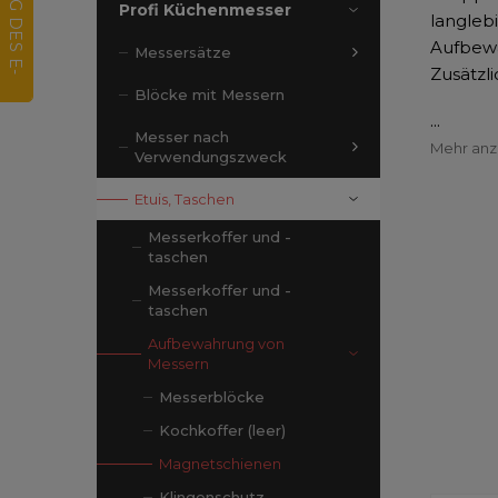
Profi Küchenmesser
langleb
Aufbewa
Messersätze
Zusätzl
Blöcke mit Messern
...
Messer nach
Mehr an
Verwendungszweck
Etuis, Taschen
Messerkoffer und -
taschen
Messerkoffer und -
taschen
Aufbewahrung von
Messern
Messerblöcke
Kochkoffer (leer)
Magnetschienen
Klingenschutz