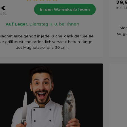
29,
 €
inkl. 
In den Warenkorb legen
MwSt.
Auf Lager
, Dienstag 11. 8. bei Ihnen
Mag
sorge
Magnetleiste gehört in jede Küche, dank der Sie sie
r griffbereit und ordentlich verstaut haben Länge
des Magnetstreifens: 30 cm...