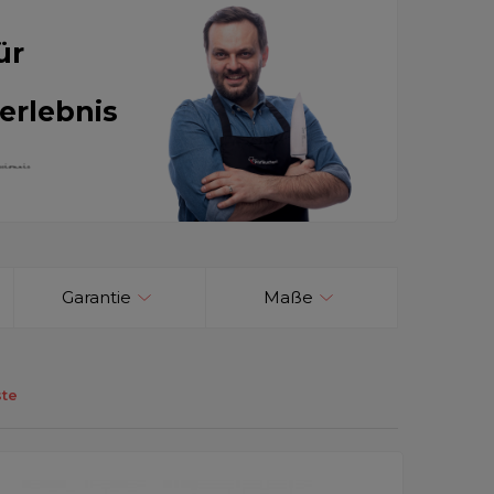
ür
erlebnis
Garantie
Maße
te