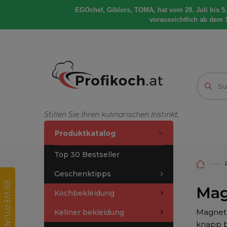
EGOchef, Giblors, TOMA, hat vom 28. Juli bis 5
voraussichtlich ab dem 
Stillen Sie Ihren kulinarischen Instinkt.
Produktkatalog
Top 30 Bestseller
Geschenktipps
B
E
W
E
R
T
U
N
G
D
E
S
E
-
H
O
P
Mag
Kochbekleidung
Magnetl
Kellner bekleidung
knapp b