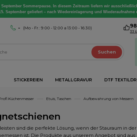
. September Sommerpause. In diesem Zeitraum liefern wir ausschließlic
15. September geliefert – nach Wiedereinlagerung und Wiederaufnahme 
9
-
(Mo - Fr.: 9:00 - 12:00 a 13:00 - 16:30)
33 
Suchen
STICKEREIEN
METALLGRAVUR
DTF TEXTILD
Profi Küchenmesser
Etuis, Taschen
Aufbewahrung von Messern
netschienen
eisten sind die perfekte Lösung, wenn der Stauraum in de
emessen ist. Die Produkte aus unserem Angebot sind aus