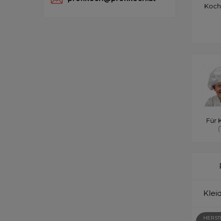
Koch
Für 
(
Klei
HERST