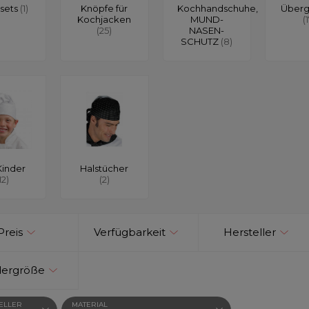
sets
(1)
Knöpfe für
Kochhandschuhe,
Über
Kochjacken
MUND-
(
(25)
NASEN-
SCHUTZ
(8)
Kinder
Halstücher
12)
(2)
Preis
Verfügbarkeit
Hersteller
dergröße
ELLER
MATERIAL