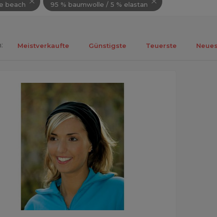
le beach
95 % baumwolle / 5 % elastan
:
Meistverkaufte
Günstigste
Teuerste
Neues
ebnisse 1-1 von 1.