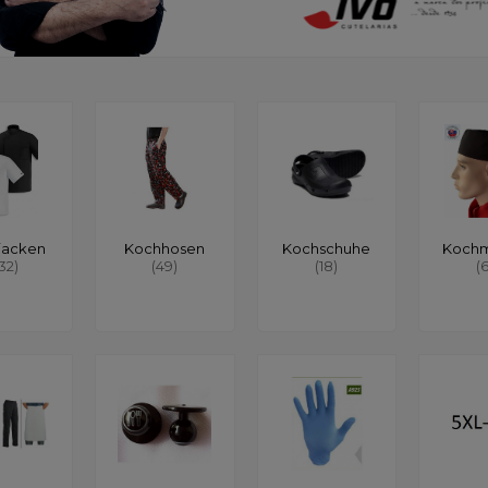
jacken
Kochhosen
Kochschuhe
Koch
132)
(49)
(18)
(