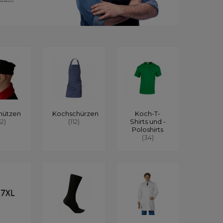
mützen
Kochschürzen
Koch-T-
62)
(112)
Shirts und -
Poloshirts
(34)