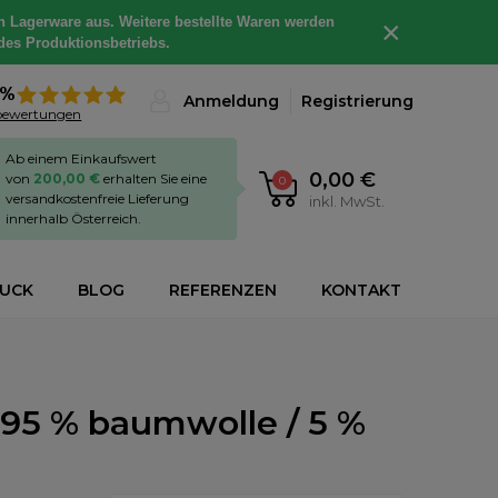
h Lagerware aus. Weitere bestellte Waren werden
×
des Produktionsbetriebs.
8%
Anmeldung
Registrierung
bewertungen
Ab einem Einkaufswert
0,00 €
von
200,00 €
erhalten Sie eine
0
versandkostenfreie Lieferung
inkl. MwSt.
innerhalb Österreich.
RUCK
BLOG
REFERENZEN
KONTAKT
 95 % baumwolle / 5 %