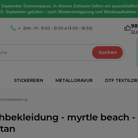
. September Sommerpause. In diesem Zeitraum liefern wir ausschließlic
15. September geliefert – nach Wiedereinlagerung und Wiederaufnahme 
9
-
(Mo - Fr.: 9:00 - 12:00 a 13:00 - 16:30)
33 
Suchen
STICKEREIEN
METALLGRAVUR
DTF TEXTILD
Kochbekleidung
hbekleidung - myrtle beach -
stan