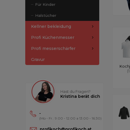
Für Kinder
Halstücher
Kellner bekleidung
Profi Küchenmesser
Profi messerschärfer
Gravur
Koch
(
Hast du Fragen?
Kristina berät dich
-
(Mo - Fr.: 9:00 - 12:00 a 13:00 - 16:30)
profikoch@profikoch.at