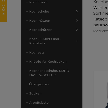
Kochbek
Kochhosen
Wählen
Kochschuhe
Sortime
Kategor
Kochmützen
baumwol
Kochschürzen
Mehr an
Koch-T-Shirts und -
Poloshirts
Kochsets
Knöpfe für Kochjacken
Kochhandschuhe, MUND-
NASEN-SCHUTZ
Übergrößen
Socken
Arbeitskittel