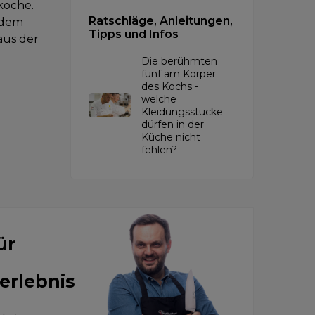
köche.
Ratschläge, Anleitungen,
 dem
Tipps und Infos
aus der
Die berühmten
.
fünf am Körper
des Kochs -
welche
Kleidungsstücke
dürfen in der
Küche nicht
fehlen?
ür
erlebnis