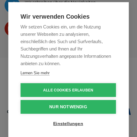
Wir schreiben über die Neuigkeiten
auf
Twitter
Wir verwenden Cookies
Wir präsentieren Ihre produkte
Wir setzen Cookies ein, um die Nutzung
auf
Youtube
unserer Webseiten zu analysieren,
einschließlich des Such und Surfverlaufs,
Suchbegriffen und Ihnen auf Ihr
Nutzungsverhalten angepasste Informationen
anbieten zu können.
Profikuchar.sk
Profikuchař.cz
Lernen Sie mehr
Profiszakacs.hu
ALLE COOKIES ERLAUBEN
NUR NOTWENDIG
Einstellungen