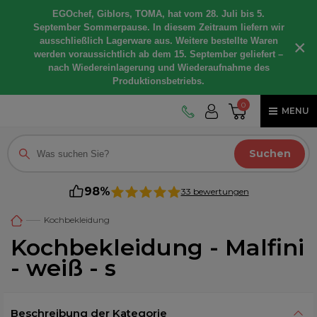
EGOchef, Giblors, TOMA, hat vom 28. Juli bis 5.
September Sommerpause. In diesem Zeitraum liefern wir
ausschließlich Lagerware aus. Weitere bestellte Waren
×
werden voraussichtlich ab dem 15. September geliefert –
nach Wiedereinlagerung und Wiederaufnahme des
Produktionsbetriebs.
0
MENU
Suchen
98%
33 bewertungen
Kochbekleidung
Kochbekleidung - Malfini
- weiß - s
Beschreibung der Kategorie