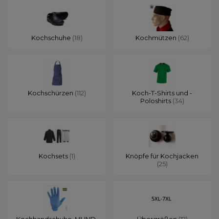
Kochschuhe
(18)
Kochmützen
(62)
Kochschürzen
(112)
Koch-T-Shirts und -
Poloshirts
(34)
Kochsets
(1)
Knöpfe für Kochjacken
(25)
Kochhandschuhe, MUND-
Übergrößen
(17)