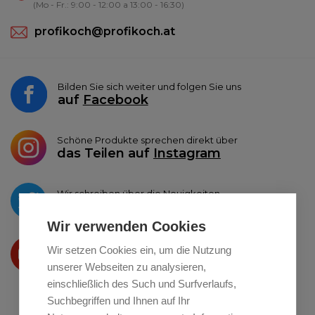
(Mo - Fr.: 9:00 - 12:00 a 13:00 - 16:30)
profikoch@profikoch.at
Bilden Sie sich weiter und folgen Sie uns
auf
Facebook
Schöne Produkte sprechen direkt über
das Teilen auf
Instagram
Wir schreiben über die Neuigkeiten
auf
Twitter
Wir verwenden Cookies
Wir präsentieren Ihre produkte
Wir setzen Cookies ein, um die Nutzung
auf
Youtube
unserer Webseiten zu analysieren,
einschließlich des Such und Surfverlaufs,
Suchbegriffen und Ihnen auf Ihr