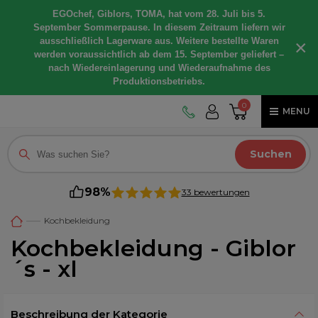
EGOchef, Giblors, TOMA, hat vom 28. Juli bis 5.
September Sommerpause. In diesem Zeitraum liefern wir
ausschließlich Lagerware aus. Weitere bestellte Waren
×
werden voraussichtlich ab dem 15. September geliefert –
nach Wiedereinlagerung und Wiederaufnahme des
Produktionsbetriebs.
0
MENU
Suchen
98%
33 bewertungen
Kochbekleidung
Kochbekleidung - Giblor
´s - xl
Beschreibung der Kategorie