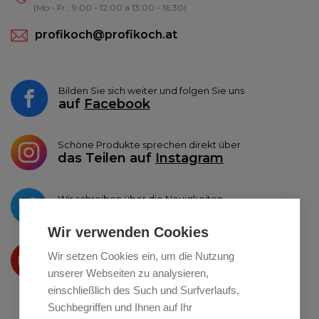
(Mo - Fr.: 9:00 - 12:00 a 13:00 - 16:30)
profikoch@profikoch.at
Bilden Sie sich weiter und folgen Sie uns
auf
Facebook
Schöne Produkte sprechen direkt über
das Teilen auf
Instagram
Wir schreiben über die Neuigkeiten
auf
Twitter
Wir verwenden Cookies
Wir präsentieren Ihre produkte
Wir setzen Cookies ein, um die Nutzung
auf
Youtube
unserer Webseiten zu analysieren,
einschließlich des Such und Surfverlaufs,
Suchbegriffen und Ihnen auf Ihr