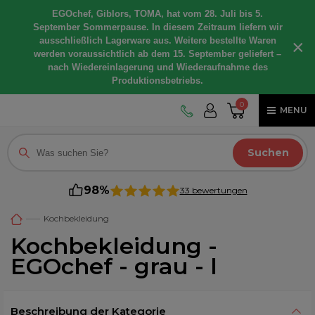
EGOchef, Giblors, TOMA, hat vom 28. Juli bis 5.
September Sommerpause. In diesem Zeitraum liefern wir
ausschließlich Lagerware aus. Weitere bestellte Waren
×
werden voraussichtlich ab dem 15. September geliefert –
nach Wiedereinlagerung und Wiederaufnahme des
Produktionsbetriebs.
0
MENU
Suchen
98%
33 bewertungen
Kochbekleidung
Kochbekleidung -
EGOchef - grau - l
Beschreibung der Kategorie