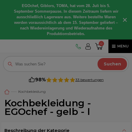
EGOchef, Giblors, TOMA, hat vom 28. Juli bis 5.
September Sommerpause. In diesem Zeitraum liefern wir
ausschließlich Lagerware aus. Weitere bestellte Waren
×
werden voraussichtlich ab dem 15. September geliefert –
nach Wiedereinlagerung und Wiederaufnahme des
Produktionsbetriebs.
0
MENU
Suchen
98%
33 bewertungen
Kochbekleidung
Kochbekleidung -
EGOchef - gelb - l
Beschreibung der Kategorie