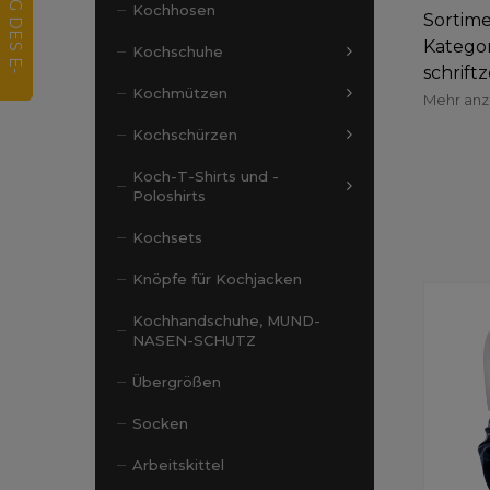
Kochhosen
Sortime
Katego
Kochschuhe
schrift
Kochmützen
Mehr an
Kochschürzen
Koch-T-Shirts und -
Poloshirts
Kochsets
Knöpfe für Kochjacken
Kochhandschuhe, MUND-
NASEN-SCHUTZ
Übergrößen
Socken
Arbeitskittel