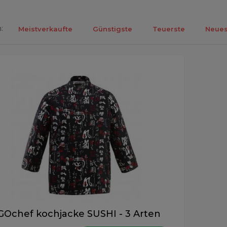
:
Meistverkaufte
Günstigste
Teuerste
Neues
ebnisse 1-1 von 1.
GOchef kochjacke SUSHI - 3 Arten