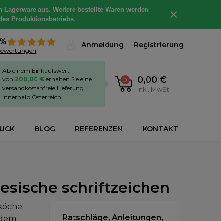
h Lagerware aus. Weitere bestellte Waren werden
×
des Produktionsbetriebs.
8%
Anmeldung
Registrierung
bewertungen
Ab einem Einkaufswert
0,00 €
von
200,00 €
erhalten Sie eine
0
versandkostenfreie Lieferung
inkl. MwSt.
innerhalb Österreich.
RUCK
BLOG
REFERENZEN
KONTAKT
esische schriftzeichen
köche.
Ratschläge, Anleitungen,
 dem