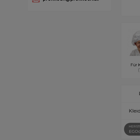
Für 
(
Klei
HERST
EGOc