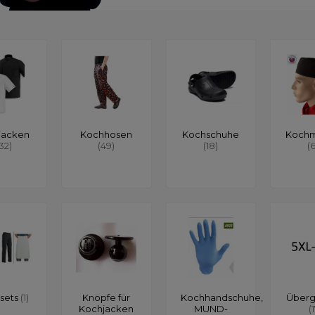
jacken
Kochhosen
Kochschuhe
Koch
132)
(49)
(18)
(
sets
(1)
Knöpfe für
Kochhandschuhe,
Über
Kochjacken
MUND-
(