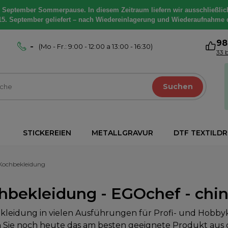
. September Sommerpause. In diesem Zeitraum liefern wir ausschließlic
15. September geliefert – nach Wiedereinlagerung und Wiederaufnahme 
9
-
(Mo - Fr.: 9:00 - 12:00 a 13:00 - 16:30)
33 
Suchen
STICKEREIEN
METALLGRAVUR
DTF TEXTILD
Kochbekleidung
hbekleidung - EGOchef - chin
leidung in vielen Ausführungen für Profi- und Hobby
 Sie noch heute das am besten geeignete Produkt aus