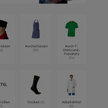
mützen
Kochschürzen
Koch-T-
62)
(112)
Shirts und -
Poloshirts
(34)
größen
Socken
(2)
Arbeitskittel
17)
(0)