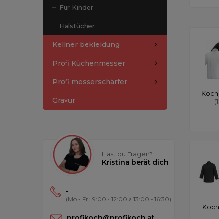
Für Kinder
Halstücher
Kellner bekleidung
Profi Küchenmesser
Profi messerschärfer
Koch
Gravur
(
Hast du Fragen?
Kristina berät dich
-
(Mo - Fr.: 9:00 - 12:00 a 13:00 - 16:30)
Koch
profikoch@profikoch.at