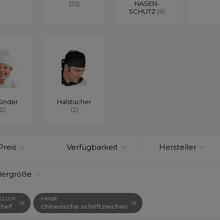
(25)
NASEN-
SCHUTZ
(8)
Kinder
Halstücher
12)
(2)
Preis
Verfügbarkeit
Hersteller
dergröße
ELLER
FARBE
hef
chinesische schriftzeichen