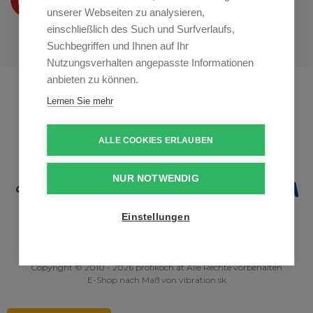
auf
Youtube
unserer Webseiten zu analysieren,
einschließlich des Such und Surfverlaufs,
Suchbegriffen und Ihnen auf Ihr
Nutzungsverhalten angepasste Informationen
anbieten zu können.
Profikuchar.sk
Profikuchař.cz
Lernen Sie mehr
Profiszakacs.hu
ALLE COOKIES ERLAUBEN
NUR NOTWENDIG
Einstellungen
Copyright © 2010 - 2026 profikoch.at Alle Rechte vorbehalten
E-Shop nach Maß
von
vibration.sk