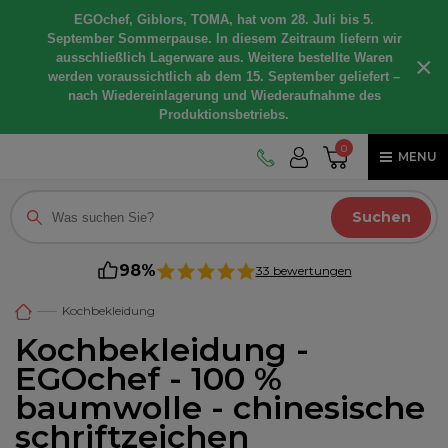
EGOchef, Giblors, TOMA, hat vom 28. Juli bis 5.
September Sommerpause. In diesem Zeitraum liefern wir
ausschließlich Lagerware aus. Weitere bestellte Waren
×
werden voraussichtlich ab dem 15. September geliefert –
nach Wiedereinlagerung und Wiederaufnahme des
Produktionsbetriebs.
0
MENU
Suchen
98%
33 bewertungen
Kochbekleidung
Kochbekleidung -
EGOchef - 100 %
baumwolle - chinesische
schriftzeichen