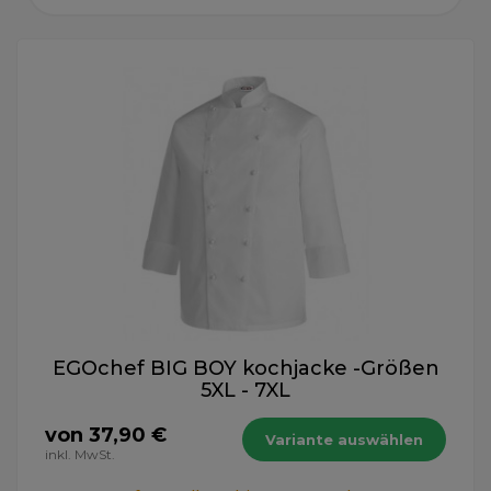
EGOchef BIG BOY kochjacke -Größen
5XL - 7XL
von 37,90 €
Variante auswählen
inkl. MwSt.