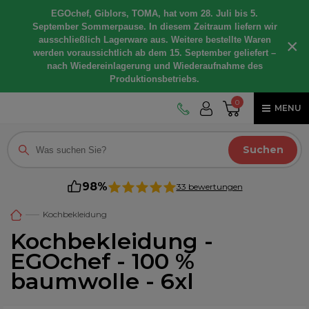
EGOchef, Giblors, TOMA, hat vom 28. Juli bis 5.
September Sommerpause. In diesem Zeitraum liefern wir
ausschließlich Lagerware aus. Weitere bestellte Waren
×
werden voraussichtlich ab dem 15. September geliefert –
nach Wiedereinlagerung und Wiederaufnahme des
Produktionsbetriebs.
0
MENU
Suchen
98%
33 bewertungen
Kochbekleidung
Kochbekleidung -
EGOchef - 100 %
baumwolle - 6xl