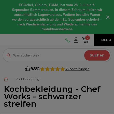
EGOchef, Giblors, TOMA, hat vom 28. Juli bis 5.
September Sommerpause. In diesem Zeitraum liefern wir
ausschließlich Lagerware aus. Weitere bestellte Waren
×
werden voraussichtlich ab dem 15. September geliefert –
nach Wiedereinlagerung und Wiederaufnahme des
Produktionsbetriebs.
0
MENU
Suchen
98%
33 bewertungen
Kochbekleidung
Kochbekleidung - Chef
Works - schwarzer
streifen