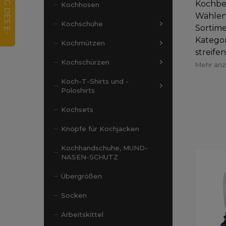
Kochbek
Kochhosen
Wählen
Kochschuhe
Sortime
Katego
Kochmützen
streife
Kochschürzen
Mehr an
Koch-T-Shirts und -
Poloshirts
Kochsets
Knöpfe für Kochjacken
Kochhandschuhe, MUND-
NASEN-SCHUTZ
Übergrößen
Socken
Arbeitskittel