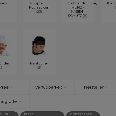
sets
(1)
Knöpfe für
Kochhandschuhe,
Über
Kochjacken
MUND-
(
(25)
NASEN-
SCHUTZ
(8)
Kinder
Halstücher
12)
(2)
Preis
Verfügbarkeit
Hersteller
dergröße
ELLER
FARBE
KLEIDERGRÖSSE