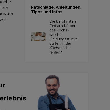
köche.
Ratschläge, Anleitungen,
 dem
Tipps und Infos
aus der
zer
Die berühmten
fünf am Körper
des Kochs -
welche
Kleidungsstücke
dürfen in der
Küche nicht
fehlen?
ür
erlebnis