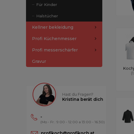
Für Kinder
Halstücher
Kellner bekleidung
Profi Küchenmesser
Profi messerschärfer
Gravur
Koch
(
Hast du Fragen?
Kristina berät dich
-
(Mo - Fr.: 9:00 - 12:00 a 13:00 - 16:30)
profikoch@profikoch.at