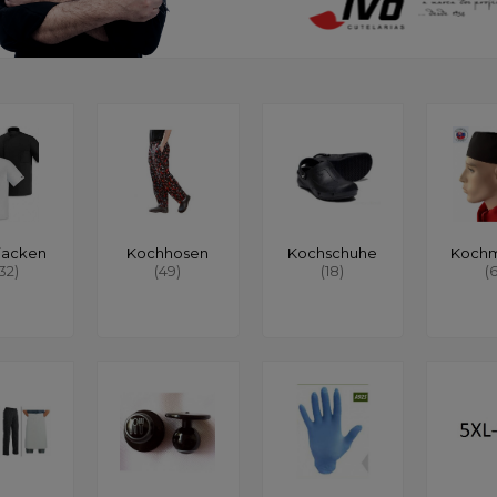
jacken
Kochhosen
Kochschuhe
Koch
132)
(49)
(18)
(