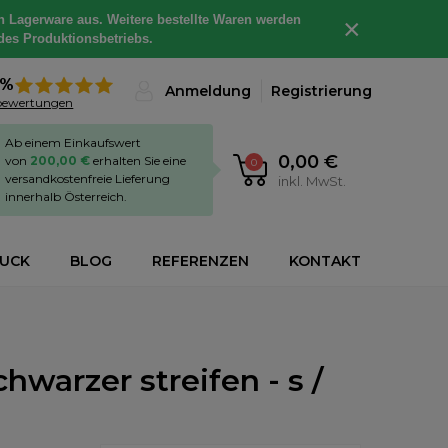
h Lagerware aus. Weitere bestellte Waren werden
×
des Produktionsbetriebs.
8%
Anmeldung
Registrierung
bewertungen
Ab einem Einkaufswert
0,00 €
von
200,00 €
erhalten Sie eine
0
versandkostenfreie Lieferung
inkl. MwSt.
innerhalb Österreich.
RUCK
BLOG
REFERENZEN
KONTAKT
warzer streifen - s /