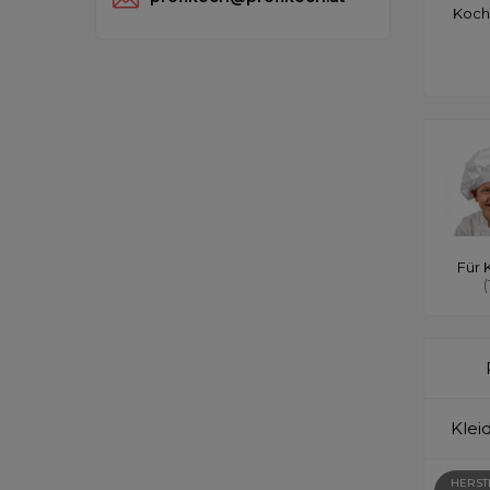
Koch
Für 
(
Klei
HERST