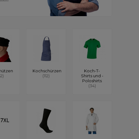
mützen
Kochschürzen
Koch-T-
62)
(112)
Shirts und -
Poloshirts
(34)