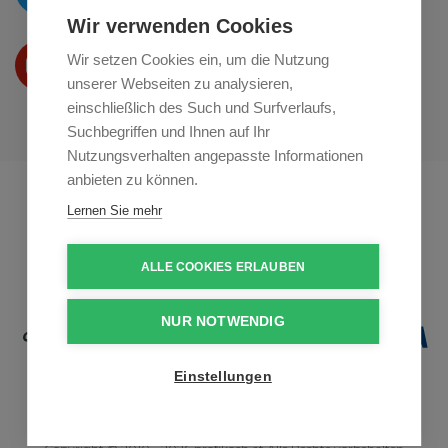
Wir verwenden Cookies
Wir präsentieren Ihre produkte
Wir setzen Cookies ein, um die Nutzung
auf
Youtube
unserer Webseiten zu analysieren,
einschließlich des Such und Surfverlaufs,
Suchbegriffen und Ihnen auf Ihr
Nutzungsverhalten angepasste Informationen
anbieten zu können.
Profikuchar.sk
Profikuchař.cz
Lernen Sie mehr
Profiszakacs.hu
ALLE COOKIES ERLAUBEN
NUR NOTWENDIG
Einstellungen