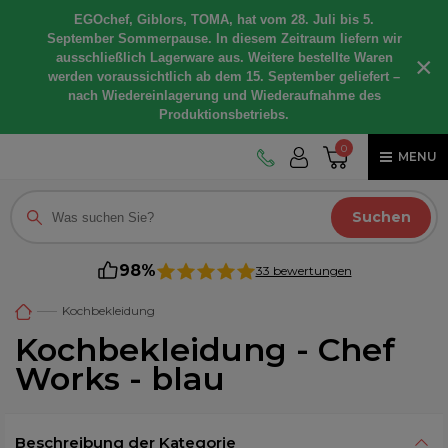
EGOchef, Giblors, TOMA, hat vom 28. Juli bis 5.
September Sommerpause. In diesem Zeitraum liefern wir
ausschließlich Lagerware aus. Weitere bestellte Waren
×
werden voraussichtlich ab dem 15. September geliefert –
nach Wiedereinlagerung und Wiederaufnahme des
Produktionsbetriebs.
0
MENU
Suchen
98%
33 bewertungen
Kochbekleidung
Kochbekleidung - Chef
Works - blau
Beschreibung der Kategorie