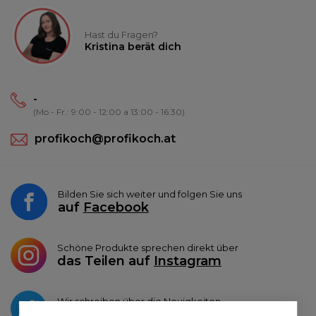
Hast du Fragen?
Kristina berät dich
-
(Mo - Fr.: 9:00 - 12:00 a 13:00 - 16:30)
profikoch@profikoch.at
Bilden Sie sich weiter und folgen Sie uns
auf
Facebook
Schöne Produkte sprechen direkt über
das Teilen auf
Instagram
Wir schreiben über die Neuigkeiten
auf
Twitter