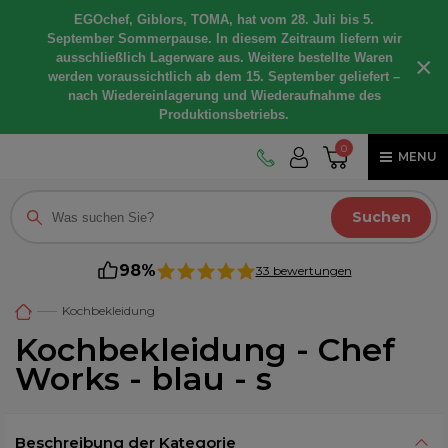
EGOchef, Giblors, TOMA, hat vom 28. Juli bis 5.
September Sommerpause. In diesem Zeitraum liefern wir
ausschließlich Lagerware aus. Weitere bestellte Waren
×
werden voraussichtlich ab dem 15. September geliefert –
nach Wiedereinlagerung und Wiederaufnahme des
Produktionsbetriebs.
0
MENU
Suchen
98%
33 bewertungen
Kochbekleidung
Kochbekleidung - Chef
Works - blau - s
Beschreibung der Kategorie