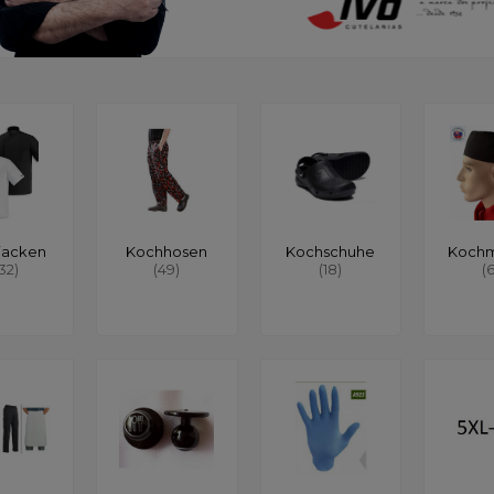
jacken
Kochhosen
Kochschuhe
Koch
132)
(49)
(18)
(