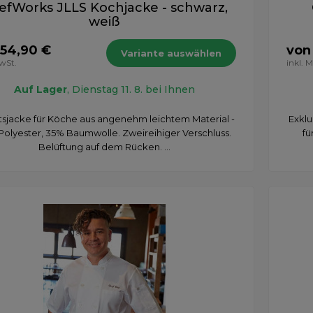
efWorks JLLS Kochjacke - schwarz,
weiß
 54,90 €
von
Variante auswählen
MwSt.
inkl. 
Auf Lager
, Dienstag 11. 8. bei Ihnen
tsjacke für Köche aus angenehm leichtem Material -
Exklu
Polyester, 35% Baumwolle. Zweireihiger Verschluss.
fü
Belüftung auf dem Rücken. ...