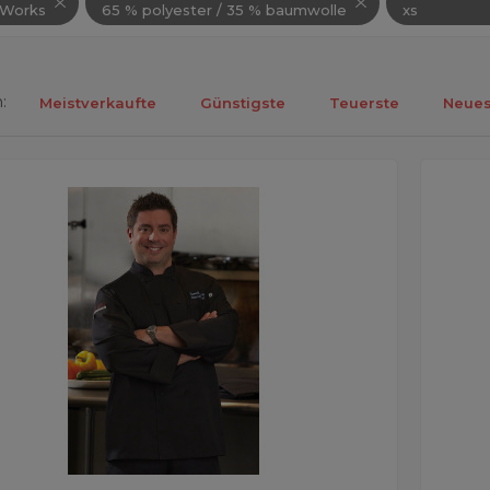
 Works
65 % polyester / 35 % baumwolle
xs
:
Meistverkaufte
Günstigste
Teuerste
Neues
ebnisse 1-5 von 5.