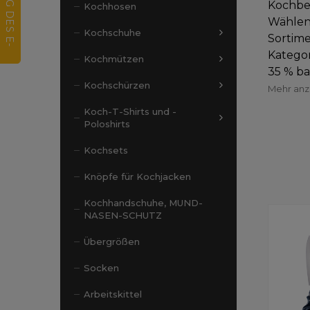
Kochbek
Kochhosen
Wählen
Kochschuhe
Sortime
Kategor
Kochmützen
35 % ba
Kochschürzen
Mehr an
Koch-T-Shirts und -
Poloshirts
Kochsets
Knöpfe für Kochjacken
Kochhandschuhe, MUND-
NASEN-SCHUTZ
Übergrößen
Socken
Arbeitskittel