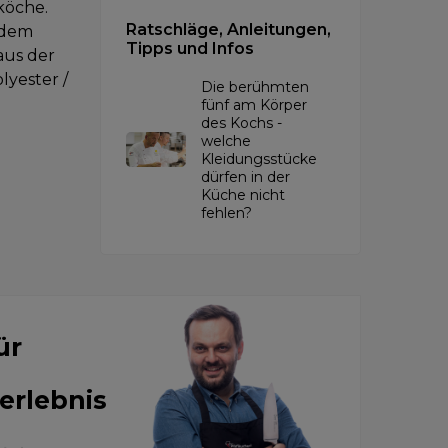
köche.
Ratschläge, Anleitungen,
 dem
Tipps und Infos
aus der
lyester /
Die berühmten
fünf am Körper
des Kochs -
welche
Kleidungsstücke
dürfen in der
Küche nicht
fehlen?
ür
erlebnis