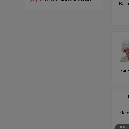
Koch
Für 
(
Klei
HERST