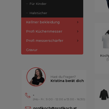
Für Kinder
Halstücher
Kellner bekleidung
Profi Küchenmesser
Profi messerschärfer
Gravur
Koch
(
Hast du Fragen?
Kristina berät dich
-
(Mo - Fr.: 9:00 - 12:00 a 13:00 - 16:30)
profikoch@profikoch.at