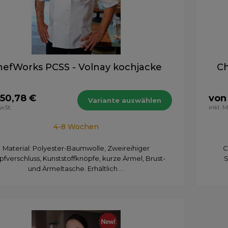
hefWorks PCSS - Volnay kochjacke
Ch
 50,78 €
von
Variante auswählen
MwSt.
inkl. 
4-8 Wochen
Material: Polyester-Baumwolle, Zweireihiger
C
fverschluss, Kunststoffknöpfe, kurze Ärmel, Brust-
S
und Ärmeltasche. Erhältlich ...