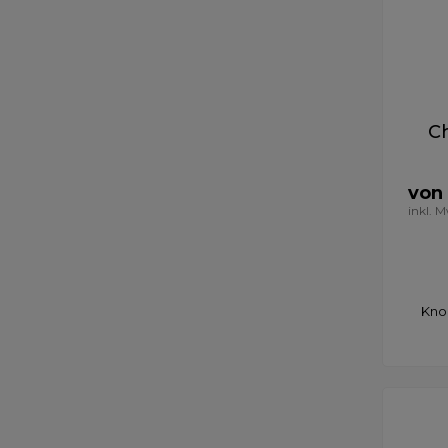
C
von
inkl. 
Knop