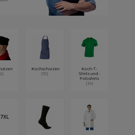
mützen
Kochschürzen
Koch-T-
62)
(112)
Shirts und -
Poloshirts
(34)