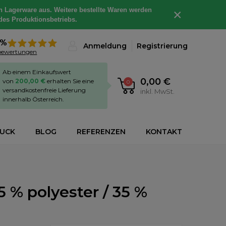
h Lagerware aus. Weitere bestellte Waren werden
×
des Produktionsbetriebs.
8%
Anmeldung
Registrierung
bewertungen
Ab einem Einkaufswert
0,00 €
von
200,00 €
erhalten Sie eine
0
versandkostenfreie Lieferung
inkl. MwSt.
innerhalb Österreich.
RUCK
BLOG
REFERENZEN
KONTAKT
 % polyester / 35 %