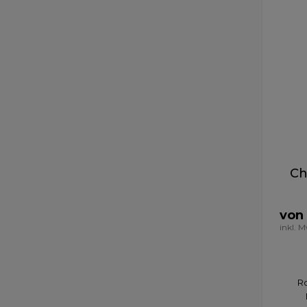
Ch
von 
inkl. 
Ro