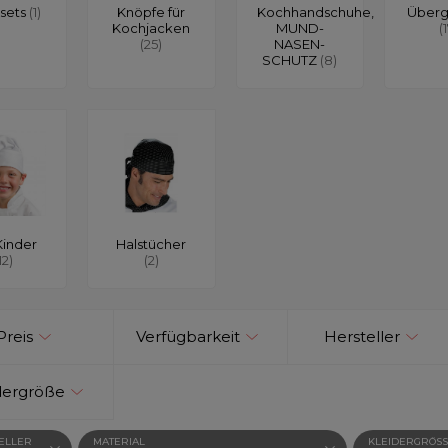
sets
(1)
Knöpfe für
Kochhandschuhe,
Über
Kochjacken
MUND-
(
(25)
NASEN-
SCHUTZ
(8)
Kinder
Halstücher
12)
(2)
Preis
Verfügbarkeit
Hersteller
dergröße
ELLER
MATERIAL
KLEIDERGRÖSSE