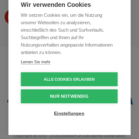
Wir verwenden Cookies
Wir präsentieren Ihre produkte
Wir setzen Cookies ein, um die Nutzung
auf
Youtube
unserer Webseiten zu analysieren,
einschließlich des Such und Surfverlaufs,
Suchbegriffen und Ihnen auf Ihr
Nutzungsverhalten angepasste Informationen
anbieten zu können.
Profikuchar.sk
Profikuchař.cz
Lernen Sie mehr
Profiszakacs.hu
ALLE COOKIES ERLAUBEN
NUR NOTWENDIG
Einstellungen
Copyright © 2010 - 2026 profikoch.at Alle Rechte vorbehalten