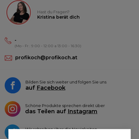
Hast du Fragen?
Kristina berät dich
-
(Mo - Fr.: 9:00 - 12:00 a 13:00 - 16:30)
profikoch@profikoch.at
Bilden Sie sich weiter und folgen Sie uns
auf
Facebook
Schöne Produkte sprechen direkt über
das Teilen auf
Instagram
Wir schreiben über die Neuigkeiten
auf
Twitter