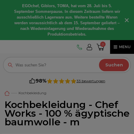
EGOchef, Giblors, TOMA, hat vom 28. Juli bis 5.
September Sommerpause. In diesem Zeitraum liefern wir
ausschließlich Lagerware aus. Weitere bestellte Waren
×
werden voraussichtlich ab dem 15. September geliefert –
nach Wiedereinlagerung und Wiederaufnahme des
Produktionsbetriebs.
0
MENU
Suchen
98%
33 bewertungen
Kochbekleidung
Kochbekleidung - Chef
Works - 100 % ägyptische
baumwolle - m