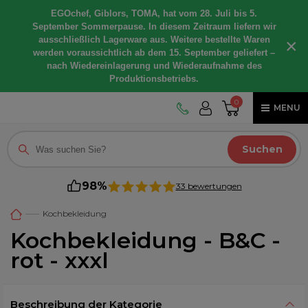
EGOchef, Giblors, TOMA, hat vom 28. Juli bis 5.
September Sommerpause. In diesem Zeitraum liefern wir
ausschließlich Lagerware aus. Weitere bestellte Waren
×
werden voraussichtlich ab dem 15. September geliefert –
nach Wiedereinlagerung und Wiederaufnahme des
Produktionsbetriebs.
0
MENU
Suchen
98%
33 bewertungen
Kochbekleidung
Kochbekleidung - B&C -
rot - xxxl
Beschreibung der Kategorie