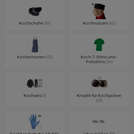
Kochschuhe
(18)
Kochmützen
(62)
Kochschürzen
(112)
Koch-T-Shirts und -
Poloshirts
(34)
Kochsets
(1)
Knöpfe für Kochjacken
(25)
Kochhandschuhe, MUND-
Übergrößen
(17)