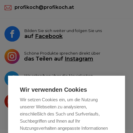
profikoch@profikoch.at
Bilden Sie sich weiter und folgen Sie uns
auf
Facebook
Schöne Produkte sprechen direkt über
das Teilen auf
Instagram
Wir schreiben über die Neuigkeiten
auf
Twitter
Wir verwenden Cookies
Wir präsentieren Ihre produkte
Wir setzen Cookies ein, um die Nutzung
auf
Youtube
unserer Webseiten zu analysieren,
einschließlich des Such und Surfverlaufs,
Suchbegriffen und Ihnen auf Ihr
Nutzungsverhalten angepasste Informationen