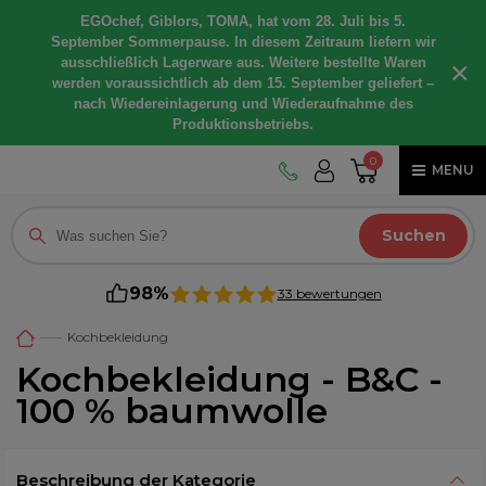
EGOchef, Giblors, TOMA, hat vom 28. Juli bis 5.
September Sommerpause. In diesem Zeitraum liefern wir
ausschließlich Lagerware aus. Weitere bestellte Waren
×
werden voraussichtlich ab dem 15. September geliefert –
nach Wiedereinlagerung und Wiederaufnahme des
Produktionsbetriebs.
0
MENU
Suchen
98%
33 bewertungen
Kochbekleidung
Kochbekleidung - B&C -
100 % baumwolle
Beschreibung der Kategorie