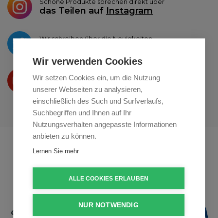
Schöne Produkte sprechen direkt über
das Teilen auf
Instagram
Wir schreiben über die Neuigkeiten
auf
Twitter
Wir verwenden Cookies
Wir präsentieren Ihre produkte
Wir setzen Cookies ein, um die Nutzung
auf
Youtube
unserer Webseiten zu analysieren,
einschließlich des Such und Surfverlaufs,
Suchbegriffen und Ihnen auf Ihr
Nutzungsverhalten angepasste Informationen
anbieten zu können.
Profikuchar.sk
Profikuchař.cz
Lernen Sie mehr
Profiszakacs.hu
ALLE COOKIES ERLAUBEN
NUR NOTWENDIG