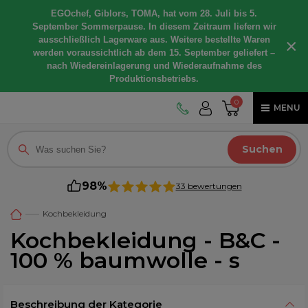
EGOchef, Giblors, TOMA, hat vom 28. Juli bis 5.
September Sommerpause. In diesem Zeitraum liefern wir
ausschließlich Lagerware aus. Weitere bestellte Waren
×
werden voraussichtlich ab dem 15. September geliefert –
nach Wiedereinlagerung und Wiederaufnahme des
Produktionsbetriebs.
0
MENU
Suchen
98%
33 bewertungen
Kochbekleidung
Kochbekleidung - B&C -
100 % baumwolle - s
Beschreibung der Kategorie