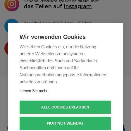
Schöne Produkte sprechen direkt über
das Teilen auf
Instagram
Wir schreiben über die Neuigkeiten
auf
Twitter
Wir verwenden Cookies
Wir präsentieren Ihre produkte
Wir setzen Cookies ein, um die Nutzung
auf
Youtube
unserer Webseiten zu analysieren,
einschließlich des Such und Surfverlaufs,
Suchbegriffen und Ihnen auf Ihr
Nutzungsverhalten angepasste Informationen
anbieten zu können.
Profikuchar.sk
Profikuchař.cz
Lernen Sie mehr
Profiszakacs.hu
ALLE COOKIES ERLAUBEN
NUR NOTWENDIG