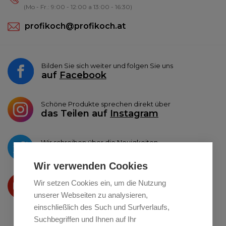
(Mo - Fr.: 9:00 - 12:00 a 13:00 - 16:30)
profikoch@profikoch.at
Bilden Sie sich weiter und folgen Sie uns
auf
Facebook
Schöne Produkte sprechen direkt über
das Teilen auf
Instagram
Wir schreiben über die Neuigkeiten
auf
Twitter
Wir verwenden Cookies
Wir präsentieren Ihre produkte
Wir setzen Cookies ein, um die Nutzung
auf
Youtube
unserer Webseiten zu analysieren,
einschließlich des Such und Surfverlaufs,
Suchbegriffen und Ihnen auf Ihr