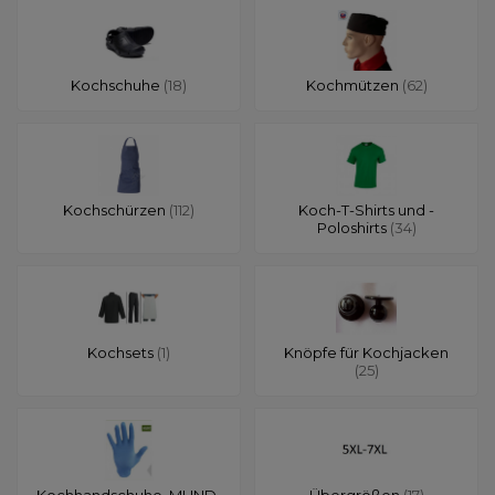
Kochschuhe
(18)
Kochmützen
(62)
Kochschürzen
(112)
Koch-T-Shirts und -
Poloshirts
(34)
Kochsets
(1)
Knöpfe für Kochjacken
(25)
Kochhandschuhe, MUND-
Übergrößen
(17)