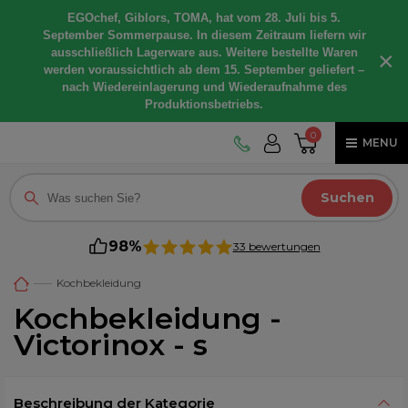
EGOchef, Giblors, TOMA, hat vom 28. Juli bis 5.
September Sommerpause. In diesem Zeitraum liefern wir
ausschließlich Lagerware aus. Weitere bestellte Waren
×
werden voraussichtlich ab dem 15. September geliefert –
nach Wiedereinlagerung und Wiederaufnahme des
Produktionsbetriebs.
0
MENU
Suchen
98%
33 bewertungen
Kochbekleidung
Kochbekleidung -
Victorinox - s
Beschreibung der Kategorie