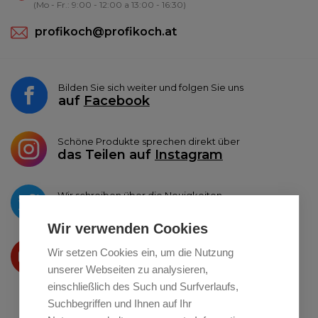
(Mo - Fr.: 9:00 - 12:00 a 13:00 - 16:30)
profikoch@profikoch.at
Bilden Sie sich weiter und folgen Sie uns
auf
Facebook
Schöne Produkte sprechen direkt über
das Teilen auf
Instagram
Wir schreiben über die Neuigkeiten
auf
Twitter
Wir verwenden Cookies
Wir präsentieren Ihre produkte
Wir setzen Cookies ein, um die Nutzung
auf
Youtube
unserer Webseiten zu analysieren,
einschließlich des Such und Surfverlaufs,
Suchbegriffen und Ihnen auf Ihr