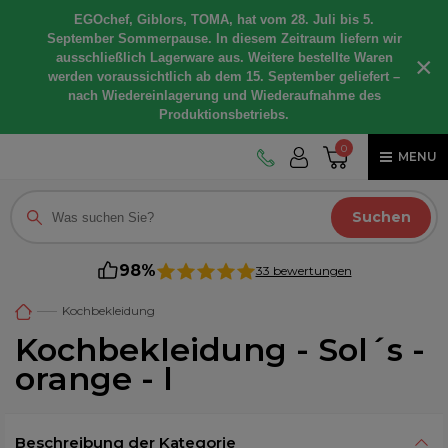
EGOchef, Giblors, TOMA, hat vom 28. Juli bis 5.
September Sommerpause. In diesem Zeitraum liefern wir
ausschließlich Lagerware aus. Weitere bestellte Waren
×
werden voraussichtlich ab dem 15. September geliefert –
nach Wiedereinlagerung und Wiederaufnahme des
Produktionsbetriebs.
0
MENU
Suchen
98%
33 bewertungen
Kochbekleidung
Kochbekleidung - Sol´s -
orange - l
Beschreibung der Kategorie