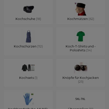
Kochschuhe
(18)
Kochmützen
(62)
Kochschürzen
(112)
Koch-T-Shirts und -
Poloshirts
(34)
Kochsets
(1)
Knöpfe für Kochjacken
(25)
Kochhandschuhe, MUND-
Übergrößen
(17)