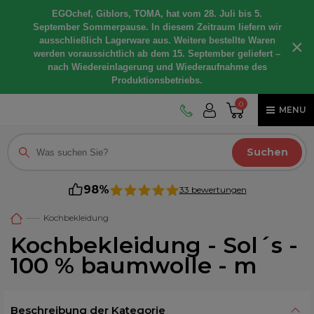
EGOchef, Giblors, TOMA, hat vom 28. Juli bis 5.
September Sommerpause. In diesem Zeitraum liefern wir
ausschließlich Lagerware aus. Weitere bestellte Waren
×
werden voraussichtlich ab dem 15. September geliefert –
nach Wiedereinlagerung und Wiederaufnahme des
Produktionsbetriebs.
0
MENU
Suchen
98%
33 bewertungen
Kochbekleidung
Kochbekleidung - Sol´s -
100 % baumwolle - m
Beschreibung der Kategorie