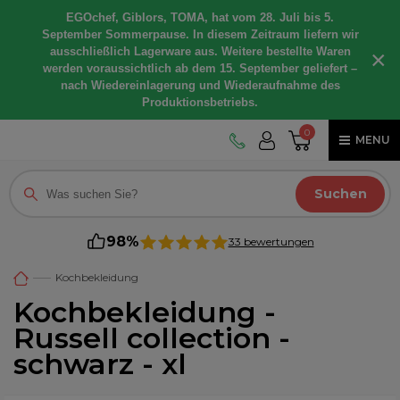
EGOchef, Giblors, TOMA, hat vom 28. Juli bis 5.
September Sommerpause. In diesem Zeitraum liefern wir
ausschließlich Lagerware aus. Weitere bestellte Waren
×
werden voraussichtlich ab dem 15. September geliefert –
nach Wiedereinlagerung und Wiederaufnahme des
Produktionsbetriebs.
0
MENU
Suchen
98%
33 bewertungen
Kochbekleidung
Kochbekleidung -
Russell collection -
schwarz - xl