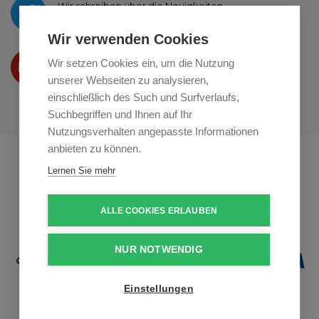
Wir schreiben über die Neuigkeiten
auf
Twitter
Wir verwenden Cookies
Wir präsentieren Ihre produkte
Wir setzen Cookies ein, um die Nutzung
auf
Youtube
unserer Webseiten zu analysieren,
einschließlich des Such und Surfverlaufs,
Suchbegriffen und Ihnen auf Ihr
Nutzungsverhalten angepasste Informationen
anbieten zu können.
Profikuchar.sk
Profikuchař.cz
Lernen Sie mehr
Profiszakacs.hu
ALLE COOKIES ERLAUBEN
NUR NOTWENDIG
Einstellungen