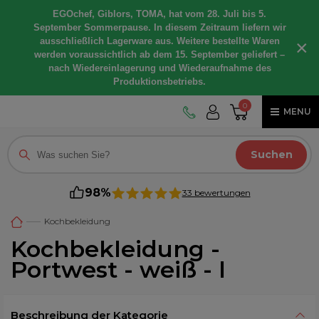
EGOchef, Giblors, TOMA, hat vom 28. Juli bis 5.
September Sommerpause. In diesem Zeitraum liefern wir
ausschließlich Lagerware aus. Weitere bestellte Waren
×
werden voraussichtlich ab dem 15. September geliefert –
nach Wiedereinlagerung und Wiederaufnahme des
Produktionsbetriebs.
0
MENU
Suchen
98%
33 bewertungen
Kochbekleidung
Kochbekleidung -
Portwest - weiß - l
Beschreibung der Kategorie