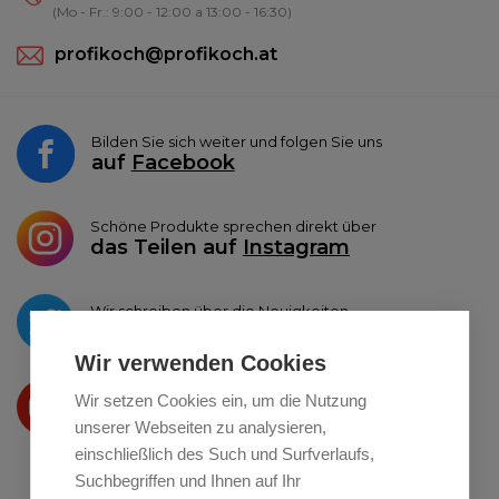
(Mo - Fr.: 9:00 - 12:00 a 13:00 - 16:30)
profikoch@profikoch.at
Bilden Sie sich weiter und folgen Sie uns
auf
Facebook
Schöne Produkte sprechen direkt über
das Teilen auf
Instagram
Wir schreiben über die Neuigkeiten
auf
Twitter
Wir verwenden Cookies
Wir präsentieren Ihre produkte
Wir setzen Cookies ein, um die Nutzung
auf
Youtube
unserer Webseiten zu analysieren,
einschließlich des Such und Surfverlaufs,
Suchbegriffen und Ihnen auf Ihr