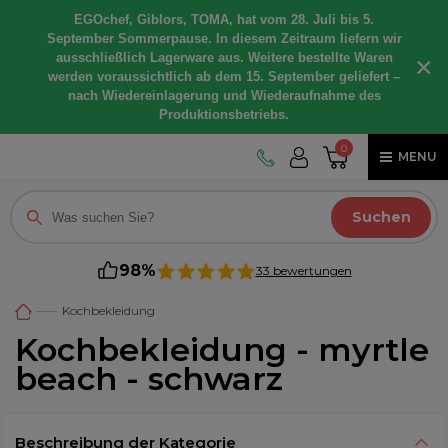
EGOchef, Giblors, TOMA, hat vom 28. Juli bis 5.
September Sommerpause. In diesem Zeitraum liefern wir
ausschließlich Lagerware aus. Weitere bestellte Waren
×
werden voraussichtlich ab dem 15. September geliefert –
nach Wiedereinlagerung und Wiederaufnahme des
Produktionsbetriebs.
0
MENU
Suchen
98%
33 bewertungen
Kochbekleidung
Kochbekleidung - myrtle
beach - schwarz
Beschreibung der Kategorie