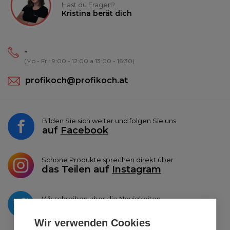
Hast du Fragen?
Kristina berät dich
-
(Mo - Fr.: 9:00 - 12:00 a 13:00 - 16:30)
profikoch@profikoch.at
Bilden Sie sich weiter und folgen Sie uns
auf
Facebook
Schöne Produkte sprechen direkt über
das Teilen auf
Instagram
Wir schreiben über die Neuigkeiten
auf
Twitter
Wir verwenden Cookies