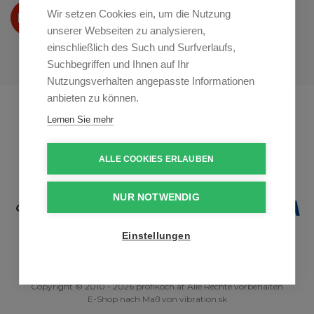
Wir präsentieren Ihre produkte
Wir setzen Cookies ein, um die Nutzung
auf
Youtube
unserer Webseiten zu analysieren,
einschließlich des Such und Surfverlaufs,
Suchbegriffen und Ihnen auf Ihr
Nutzungsverhalten angepasste Informationen
anbieten zu können.
Profikuchar.sk
Profikuchař.cz
Lernen Sie mehr
Profiszakacs.hu
ALLE COOKIES ERLAUBEN
NUR NOTWENDIG
Einstellungen
Copyright © 2010 - 2026 profikoch.at Alle Rechte vorbehalten
E-Shop nach Maß
von
vibration.sk