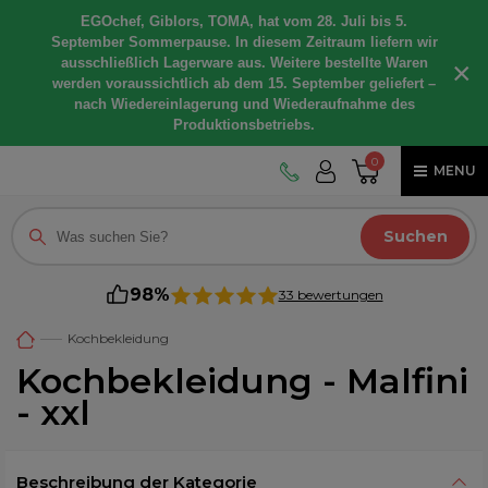
EGOchef, Giblors, TOMA, hat vom 28. Juli bis 5.
September Sommerpause. In diesem Zeitraum liefern wir
ausschließlich Lagerware aus. Weitere bestellte Waren
×
werden voraussichtlich ab dem 15. September geliefert –
nach Wiedereinlagerung und Wiederaufnahme des
Produktionsbetriebs.
0
MENU
Suchen
98%
33 bewertungen
Kochbekleidung
Kochbekleidung - Malfini
- xxl
Beschreibung der Kategorie