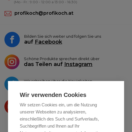
(Mo - Fr.: 9:00 - 12:00 a 13:00 - 16:30)
profikoch@profikoch.at
Bilden Sie sich weiter und folgen Sie uns
auf
Facebook
Schöne Produkte sprechen direkt über
das Teilen auf
Instagram
Wir schreiben über die Neuigkeiten
auf
Twitter
Wir verwenden Cookies
Wir präsentieren Ihre produkte
Wir setzen Cookies ein, um die Nutzung
auf
Youtube
unserer Webseiten zu analysieren,
einschließlich des Such und Surfverlaufs,
Suchbegriffen und Ihnen auf Ihr