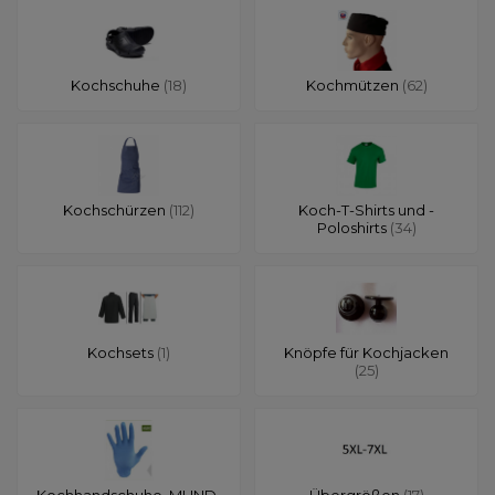
Kochschuhe
(18)
Kochmützen
(62)
Kochschürzen
(112)
Koch-T-Shirts und -
Poloshirts
(34)
Kochsets
(1)
Knöpfe für Kochjacken
(25)
Kochhandschuhe, MUND-
Übergrößen
(17)