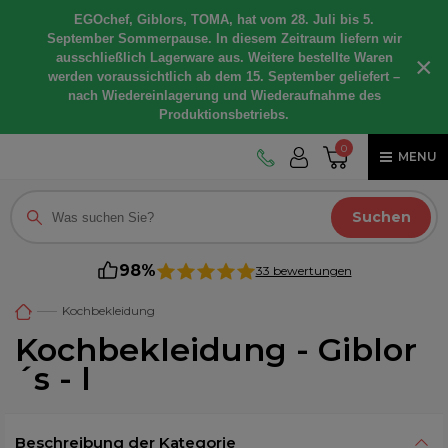
EGOchef, Giblors, TOMA, hat vom 28. Juli bis 5.
September Sommerpause. In diesem Zeitraum liefern wir
ausschließlich Lagerware aus. Weitere bestellte Waren
×
werden voraussichtlich ab dem 15. September geliefert –
nach Wiedereinlagerung und Wiederaufnahme des
Produktionsbetriebs.
0
MENU
Suchen
98%
33 bewertungen
Kochbekleidung
Kochbekleidung - Giblor
´s - l
Beschreibung der Kategorie