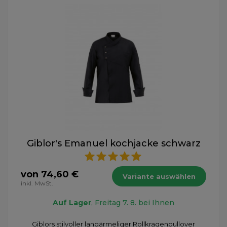
Giblor's Emanuel kochjacke schwarz
von 74,60 €
Variante auswählen
inkl. MwSt.
Auf Lager
, Freitag 7. 8. bei Ihnen
Giblors stilvoller langärmeliger Rollkragenpullover