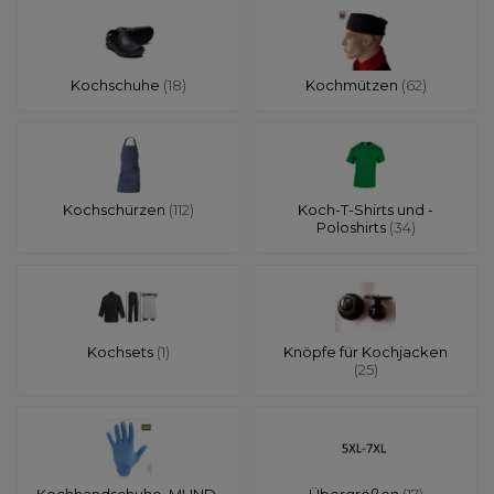
Kochschuhe
(18)
Kochmützen
(62)
Kochschürzen
(112)
Koch-T-Shirts und -
Poloshirts
(34)
Kochsets
(1)
Knöpfe für Kochjacken
(25)
Kochhandschuhe, MUND-
Übergrößen
(17)