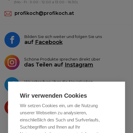
(Mo - Fr.: 9:00 - 12:00 a 13:00 - 16:30)
profikoch@profikoch.at
Bilden Sie sich weiter und folgen Sie uns
auf
Facebook
Schöne Produkte sprechen direkt über
das Teilen auf
Instagram
Wir schreiben über die Neuigkeiten
auf
Twitter
Wir verwenden Cookies
Wir präsentieren Ihre produkte
Wir setzen Cookies ein, um die Nutzung
auf
Youtube
unserer Webseiten zu analysieren,
einschließlich des Such und Surfverlaufs,
Suchbegriffen und Ihnen auf Ihr