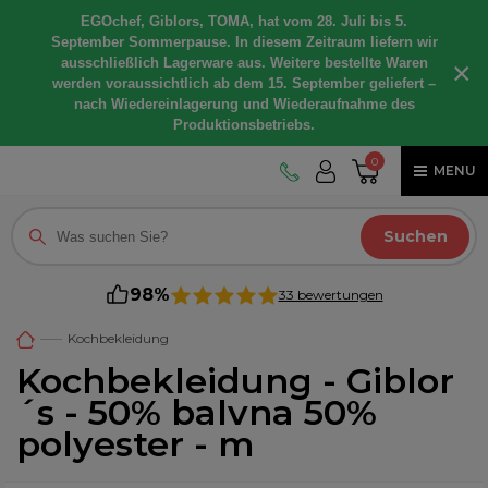
EGOchef, Giblors, TOMA, hat vom 28. Juli bis 5.
September Sommerpause. In diesem Zeitraum liefern wir
ausschließlich Lagerware aus. Weitere bestellte Waren
×
werden voraussichtlich ab dem 15. September geliefert –
nach Wiedereinlagerung und Wiederaufnahme des
Produktionsbetriebs.
0
MENU
Suchen
98%
33 bewertungen
Kochbekleidung
Kochbekleidung - Giblor
´s - 50% balvna 50%
polyester - m